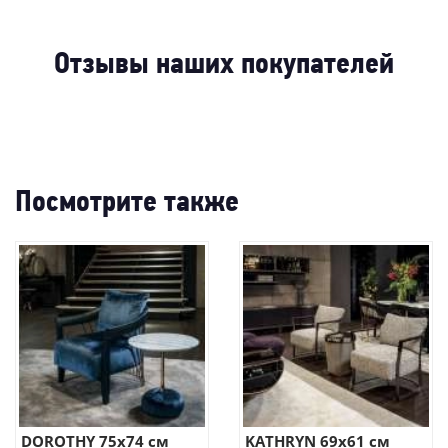
-33%
-22%
-33%
-5
-28%
-
Отзывы наших покупателей
Посмотрите также
DOROTHY 75х74 см
KATHRYN 69х61 см