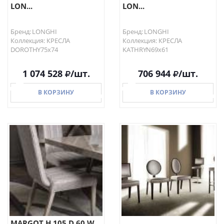
LON...
LON...
Бренд: LONGHI
Бренд: LONGHI
Коллекция: КРЕСЛА
Коллекция: КРЕСЛА
DOROTHY75х74
KATHRYN69х61
1 074 528
/шт.
706 944
/шт.
В КОРЗИНУ
В КОРЗИНУ
В КОРЗИНУ
В КОРЗИНУ
MARGOT H 105 D 60 W