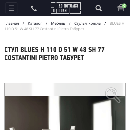
0
Главная
/
Каталог
/
Мебель
/
Стулья, кресла
/
BLUES H
110 D 51 W 48 SH 77 Costantini Pietro Табурет
СТУЛ BLUES H 110 D 51 W 48 SH 77
COSTANTINI PIETRO ТАБУРЕТ