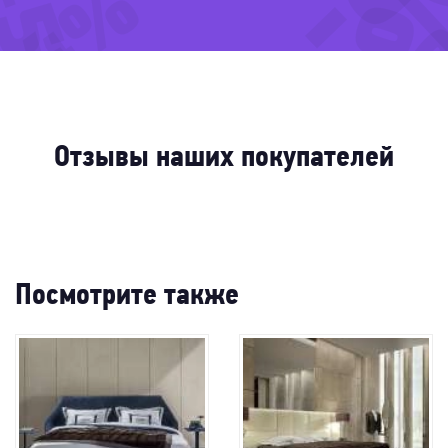
-56
-2
-51%
24%
-5
-35
-28%
Отзывы наших покупателей
Посмотрите также