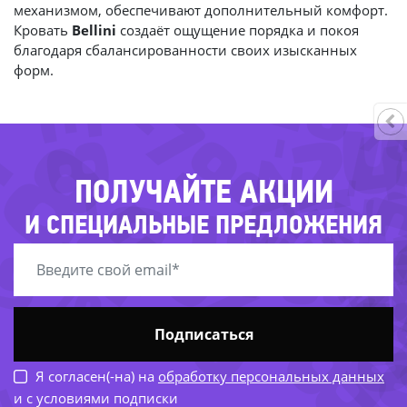
механизмом, обеспечивают дополнительный комфорт.
-83%
Кровать
Bellini
создаёт ощущение порядка и покоя
-26
благодаря сбалансированности своих изысканных
-
форм.
-79%
-5
-84%
-2
-26%
-45
-8
-
-81%
-77%
ПОЛУЧАЙТЕ АКЦИИ
-4
И СПЕЦИАЛЬНЫЕ ПРЕДЛОЖЕНИЯ
59%
Подписаться
Я согласен(-на) на
обработку персональных данных
и с условиями подписки