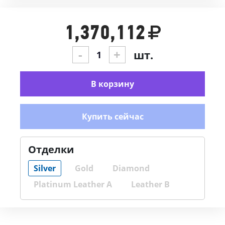
1,370,112
-
+
шт.
В корзину
Купить сейчас
Отделки
Silver
Gold
Diamond
Platinum Leather A
Leather B