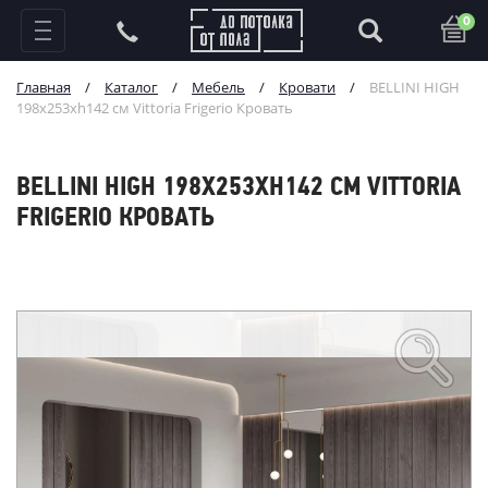
0
Главная
/
Каталог
/
Мебель
/
Кровати
/
BELLINI HIGH
198x253xh142 см Vittoria Frigerio Кровать
BELLINI HIGH 198X253XH142 СМ VITTORIA
FRIGERIO КРОВАТЬ