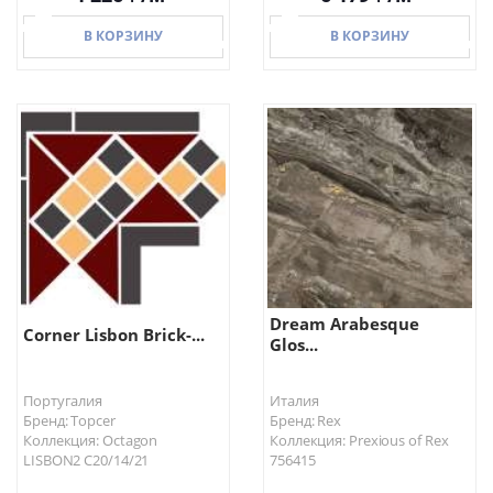
В КОРЗИНУ
В КОРЗИНУ
В КОРЗИНУ
В КОРЗИНУ
Dream Arabesque
Corner Lisbon Brick-...
Glos...
Португалия
Италия
Бренд: Topcer
Бренд: Rex
Коллекция: Octagon
Коллекция: Prexious of Rex
LISBON2 C20/14/21
756415