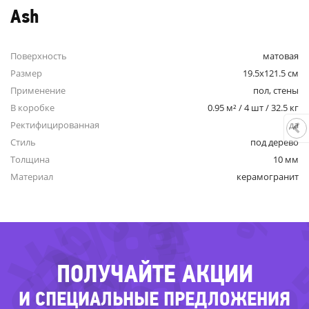
Ash
Поверхность
матовая
Размер
19.5x121.5 см
Применение
пол, стены
В коробке
0.95 м² / 4 шт / 32.5 кг
Ректифицированная
да
-4
-68%
-39%
-49%
Стиль
под дерево
Толщина
10 мм
Материал
керамогранит
-49%
-62%
-29%
-75%
-2
ПОЛУЧАЙТЕ АКЦИИ
И СПЕЦИАЛЬНЫЕ ПРЕДЛОЖЕНИЯ