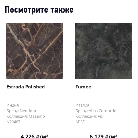
Посмотрите также
Estrada Polished
Fumee
Индия
Италия
Бренд: Neodom
Бренд: Atlas Concorde
Коллекция: Massimo
Коллекция: Aix
N20487
APSF
4 226
/м²
6 179
/м²