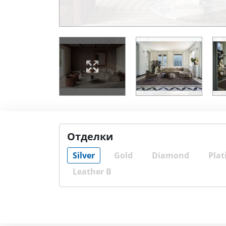
Отделки
Silver
Gold
Diamond
Plat
Leather B