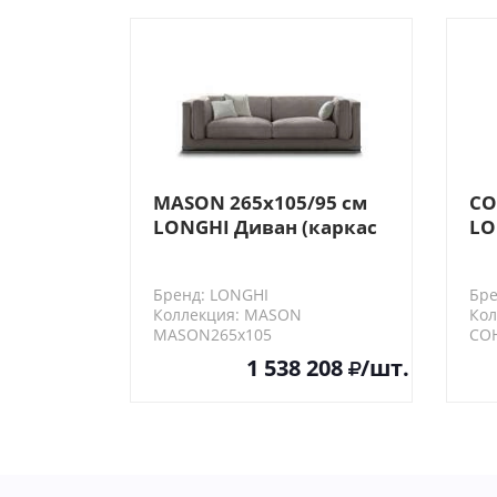
MASON 265х105/95 см
CO
LONGHI Диван (каркас
LO
с основанием из
се
металла)
Бренд: LONGHI
Бре
Коллекция: MASON
Кол
MASON265х105
CO
1 538 208
/шт.