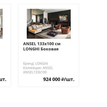
ANSEL 133х100 см
LONGHI Боковая
секция дивана (SX/DX)
Бренд: LONGHI
Коллекция: ANSEL
ANSEL133х100
шт.
924 000
/шт.