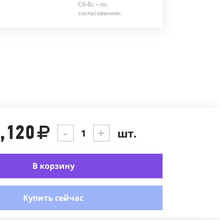
Сб-Вс – по
согласованию.
,120
-
+
шт.
В корзину
Купить сейчас