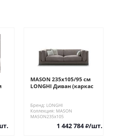
MASON 235х105/95 см
м
LONGHI Диван (каркас
с основанием из
нт
металла)
Бренд: LONGHI
х
Коллекция: MASON
MASON235х105
шт.
1 442 784
/шт.