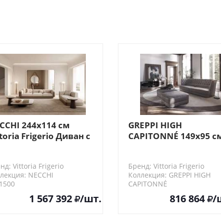
CCHI 244х114 см
GREPPI HIGH
toria Frigerio Диван с
CAPITONNÉ 149х95 с
умя подушками
Vittoria Frigerio
Центральный элеме
нд: Vittoria Frigerio
Бренд: Vittoria Frigerio
дивана, 2 посадочны
лекция: NECCHI
Коллекция: GREPPI HIGH
места
1500
CAPITONNÉ
VF50710
1 567 392
/шт.
816 864
/