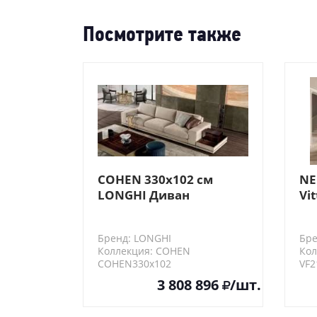
Посмотрите также
COHEN 330х102 см
NE
LONGHI Диван
Vit
(композиция 2)
дв
Бренд: LONGHI
Бре
Коллекция: COHEN
Кол
COHEN330х102
VF2
3 808 896
/шт.