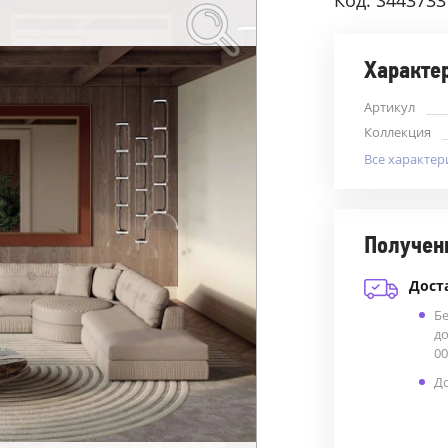
Код: S443733
Характе
Артикул
Коллекция
Все характер
Получен
Дост
Б
до
00
До