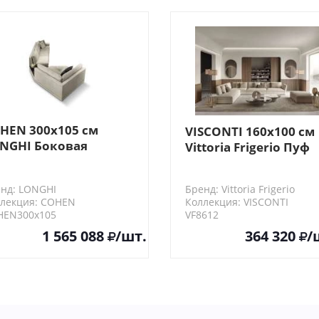
HEN 300х105 см
VISCONTI 160х100 см
NGHI Боковая
Vittoria Frigerio Пуф
кция дивана (SX/DX)
нд: LONGHI
Бренд: Vittoria Frigerio
лекция: COHEN
Коллекция: VISCONTI
HEN300х105
VF8612
1 565 088
/шт.
364 320
/