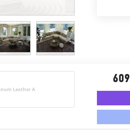
609
inum Leather A