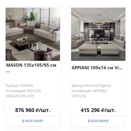
В КОРЗИНУ
В КОРЗИНУ
MASON 135х105/95 см
APPIANI 109х74 см Vi...
...
Бренд: LONGHI
Бренд: Vittoria Frigerio
Коллекция: MASON
Коллекция: APPIANI
MASON135х105
VF51210
876 960
/шт.
415 296
/шт.
В КОРЗИНУ
В КОРЗИНУ