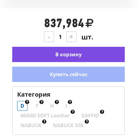
837,984
-
+
шт.
В корзину
Купить сейчас
Категория
D
F
H
I
MIAMI SOFT Leather
SOFFIO
NABUCK
NABUCK Silk