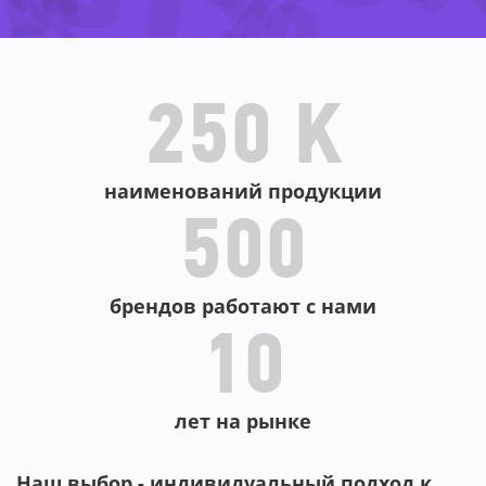
55%
-40%
-53%
-23%
-63%
250 K
наименований продукции
500
брендов работают с нами
10
лет на рынке
Наш выбор - индивидуальный подход к