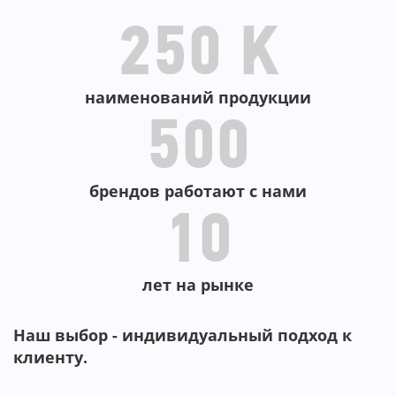
-3
-3
-58%
250 K
-63
наименований продукции
500
брендов работают с нами
10
лет на рынке
Наш выбор - индивидуальный подход к
клиенту.