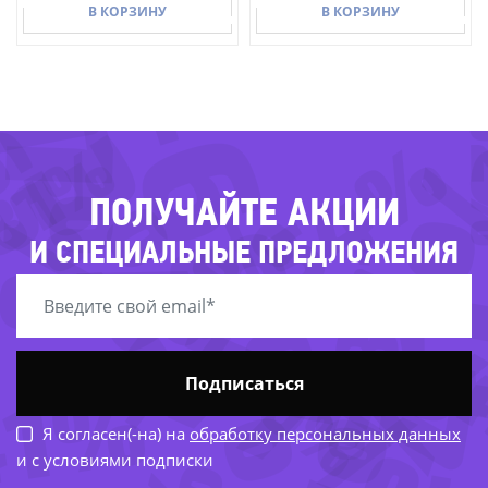
-71%
-73%
В КОРЗИНУ
В КОРЗИНУ
-68%
65%
-
-54%
В КОРЗИНУ
В КОРЗИНУ
81%
-4
-79%
ПОЛУЧАЙТЕ АКЦИИ
-48%
И СПЕЦИАЛЬНЫЕ ПРЕДЛОЖЕНИЯ
-77%
-
-30%
41%
Подписаться
Я согласен(-на) на
обработку персональных данных
и с условиями подписки