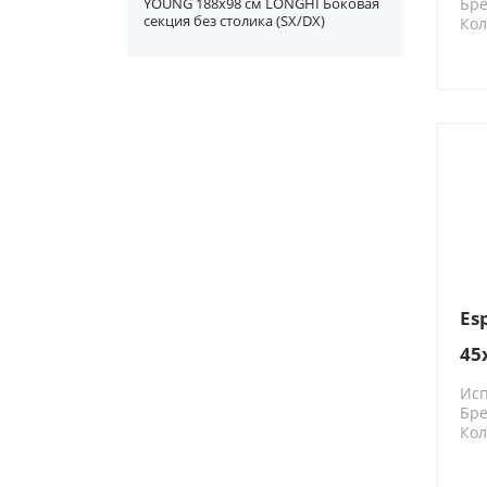
YOUNG 188х98 см LONGHI Боковая
Бре
секция без столика (SX/DX)
Кол
233
Es
45
Ис
Бре
Кол
158