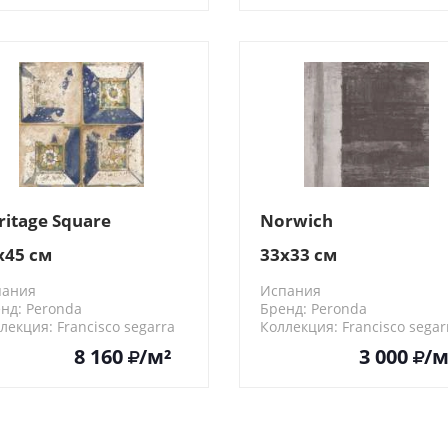
ritage Square
Norwich
x45 см
33x33 см
пания
Испания
нд: Peronda
Бренд: Peronda
лекция: Francisco segarra
Коллекция: Francisco segar
93
22058
8 160
/м²
3 000
/м