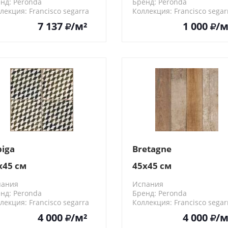
нд: Peronda
Бренд: Peronda
лекция: Francisco segarra
Коллекция: Francisco segar
80
18150
7 137
/м²
1 000
/м
piga
Bretagne
x45 см
45x45 см
пания
Испания
нд: Peronda
Бренд: Peronda
лекция: Francisco segarra
Коллекция: Francisco segar
16
16446
4 000
/м²
4 000
/м