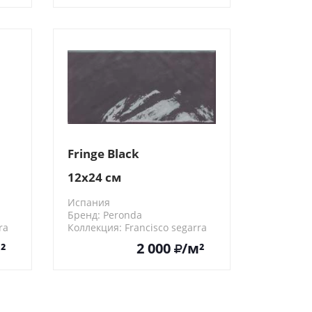
Fringe Black
12x24 см
Испания
Бренд: Peronda
ra
Коллекция: Francisco segarra
-85%
26335
²
2 000
/м²