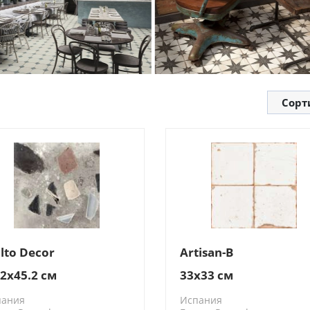
Сорт
alto Decor
Artisan-B
.2x45.2 см
33x33 см
пания
Испания