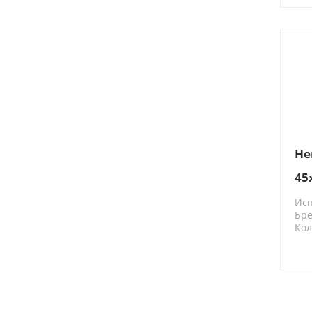
He
45
Ис
Бре
Кол
308