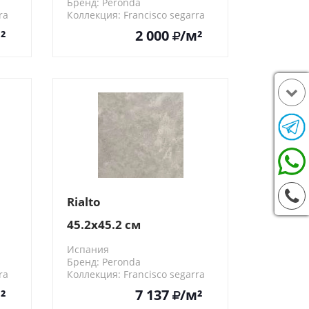
Бренд: Peronda
ra
Коллекция: Francisco segarra
22056
²
2 000
/м²
Rialto
45.2x45.2 см
Испания
Бренд: Peronda
ra
Коллекция: Francisco segarra
23352
²
7 137
/м²