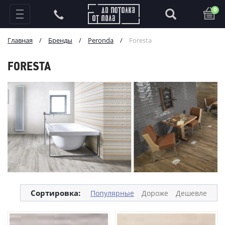
0
Главная
/
Бренды
/
Peronda
/
Foresta
FORESTA
Сортировка:
Популярные
Дороже
Дешевле