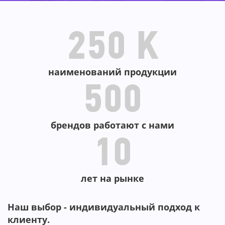
-79%
72%
-46%
-52%
250 K
-48%
наименований продукции
500
брендов работают с нами
10
лет на рынке
Наш выбор - индивидуальный подход к
клиенту.