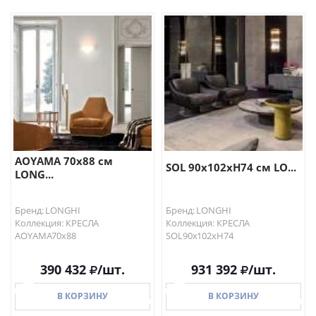
В КОРЗИНУ
В КОРЗИНУ
AOYAMA 70х88 см
SOL 90х102хН74 см LO...
LONG...
Бренд: LONGHI
Бренд: LONGHI
Коллекция: КРЕСЛА
Коллекция: КРЕСЛА
AOYAMA70х88
SOL90х102хН74
390 432
/шт.
931 392
/шт.
В КОРЗИНУ
В КОРЗИНУ