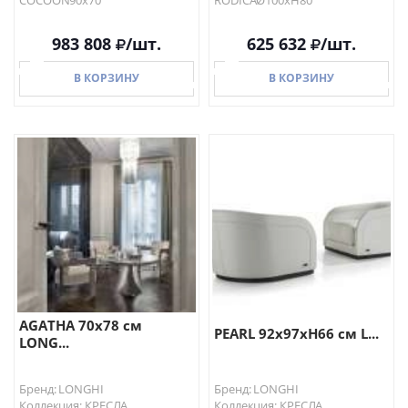
COCOON90х70
RODICAØ100хH80
983 808
/шт.
625 632
/шт.
В КОРЗИНУ
В КОРЗИНУ
В КОРЗИНУ
В КОРЗИНУ
AGATHA 70х78 см
PEARL 92х97хН66 см L...
LONG...
Бренд: LONGHI
Бренд: LONGHI
Коллекция: КРЕСЛА
Коллекция: КРЕСЛА