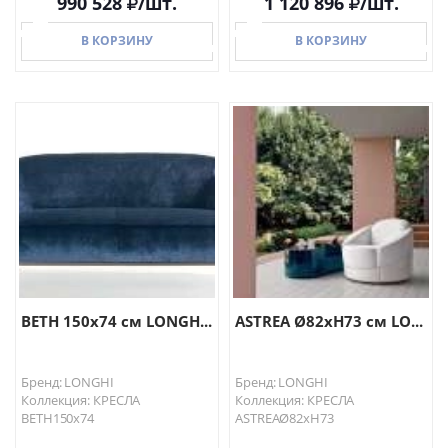
990 528
/шт.
1 120 896
/шт.
В КОРЗИНУ
В КОРЗИНУ
В КОРЗИНУ
В КОРЗИНУ
BETH 150х74 см LONGH...
ASTREA Ø82хH73 см LO...
Бренд: LONGHI
Бренд: LONGHI
Коллекция: КРЕСЛА
Коллекция: КРЕСЛА
BETH150х74
ASTREAØ82хH73