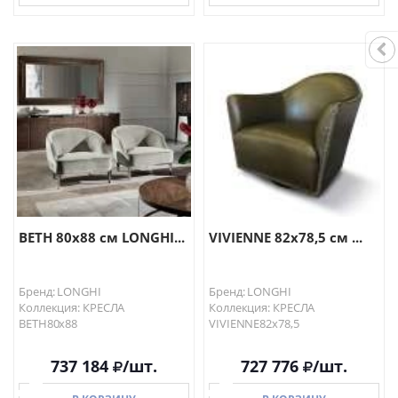
В КОРЗИНУ
В КОРЗИНУ
BETH 80х88 см LONGHI...
VIVIENNE 82х78,5 см ...
Бренд: LONGHI
Бренд: LONGHI
Коллекция: КРЕСЛА
Коллекция: КРЕСЛА
BETH80х88
VIVIENNE82х78,5
737 184
/шт.
727 776
/шт.