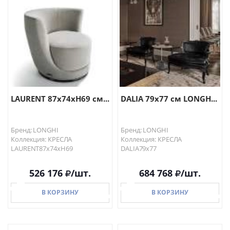
LAURENT 87х74хH69 см...
DALIA 79х77 см LONGH...
Бренд: LONGHI
Бренд: LONGHI
Коллекция: КРЕСЛА
Коллекция: КРЕСЛА
LAURENT87х74хH69
DALIA79х77
526 176
/шт.
684 768
/шт.
В КОРЗИНУ
В КОРЗИНУ