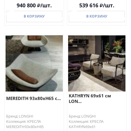
940 800
/шт.
539 616
/шт.
В КОРЗИНУ
В КОРЗИНУ
В КОРЗИНУ
В КОРЗИНУ
KATHRYN 69х61 см
MEREDITH 93х80хН65 с...
LON...
Бренд: LONGHI
Бренд: LONGHI
Коллекция: КРЕСЛА
Коллекция: КРЕСЛА
MEREDITH93х80хН65
KATHRYN69х61