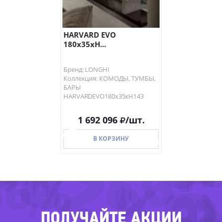
HARVARD EVO
180х35хH...
Бренд: LONGHI
Коллекция: КОМОДЫ, ТУМБЫ,
БАРЫ
HARVARDEVO180х35хH143
-81
1 692 096
/шт.
6%
-56
-82%
-46
В КОРЗИНУ
36%
В КОРЗИНУ
ПОЛУЧАЙТЕ АКЦИИ