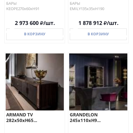
БАРЫ
БАРЫ
KEOPE270х60хH91
EMILY135х35хH190
2 973 600
/шт.
1 878 912
/шт.
В КОРЗИНУ
В КОРЗИНУ
В КОРЗИНУ
В КОРЗИНУ
ARMAND TV
GRANDELON
282x50xH65...
245x110xH9...