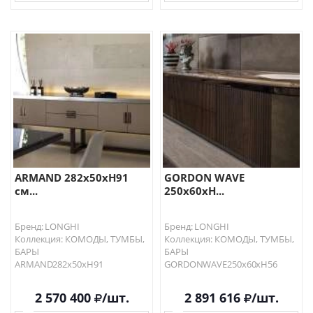
В КОРЗИНУ
В КОРЗИНУ
ARMAND 282x50xH91
GORDON WAVE
см...
250x60xH...
Бренд: LONGHI
Бренд: LONGHI
Коллекция: КОМОДЫ, ТУМБЫ,
Коллекция: КОМОДЫ, ТУМБЫ,
БАРЫ
БАРЫ
ARMAND282x50xH91
GORDONWAVE250x60xH56
2 570 400
/шт.
2 891 616
/шт.