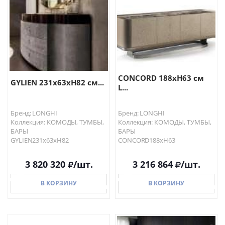
CONCORD 188хH63 см
GYLIEN 231x63xH82 см...
L...
Бренд: LONGHI
Бренд: LONGHI
Коллекция: КОМОДЫ, ТУМБЫ,
Коллекция: КОМОДЫ, ТУМБЫ,
БАРЫ
БАРЫ
GYLIEN231x63xH82
CONCORD188хH63
3 820 320
/шт.
3 216 864
/шт.
В КОРЗИНУ
В КОРЗИНУ