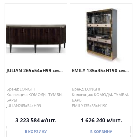
В КОРЗИНУ
В КОРЗИНУ
JULIAN 265x54xH99 см...
EMILY 135х35хH190 см...
Бренд: LONGHI
Бренд: LONGHI
Коллекция: КОМОДЫ, ТУМБЫ,
Коллекция: КОМОДЫ, ТУМБЫ,
БАРЫ
БАРЫ
JULIAN265x54xH99
EMILY135х35хH190
3 223 584
/шт.
1 626 240
/шт.
В КОРЗИНУ
В КОРЗИНУ