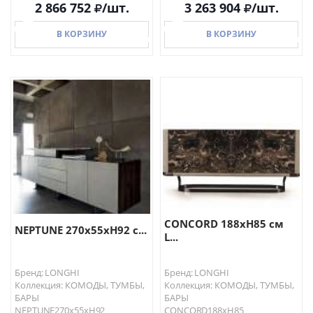
2 866 752
/шт.
3 263 904
/шт.
В КОРЗИНУ
В КОРЗИНУ
В КОРЗИНУ
В КОРЗИНУ
CONCORD 188хH85 см
NEPTUNE 270x55xH92 с...
L...
Бренд: LONGHI
Бренд: LONGHI
Коллекция: КОМОДЫ, ТУМБЫ,
Коллекция: КОМОДЫ, ТУМБЫ,
БАРЫ
БАРЫ
NEPTUNE270x55xH92
CONCORD188хH85