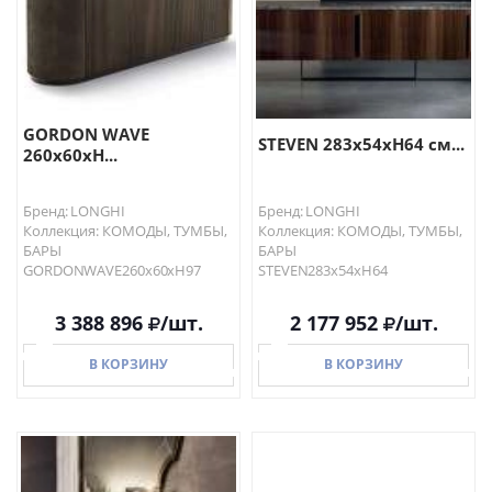
GORDON WAVE
STEVEN 283x54xH64 см...
260x60xH...
Бренд: LONGHI
Бренд: LONGHI
Коллекция: КОМОДЫ, ТУМБЫ,
Коллекция: КОМОДЫ, ТУМБЫ,
БАРЫ
БАРЫ
GORDONWAVE260x60xH97
STEVEN283x54xH64
3 388 896
/шт.
2 177 952
/шт.
В КОРЗИНУ
В КОРЗИНУ
В КОРЗИНУ
В КОРЗИНУ