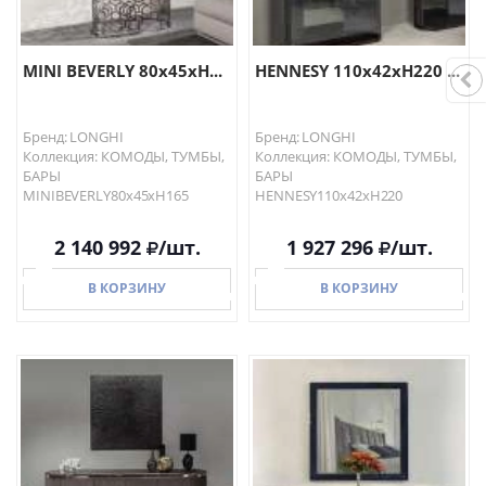
MINI BEVERLY 80х45хH...
HENNESY 110х42хH220 ...
Бренд: LONGHI
Бренд: LONGHI
Коллекция: КОМОДЫ, ТУМБЫ,
Коллекция: КОМОДЫ, ТУМБЫ,
БАРЫ
БАРЫ
MINIBEVERLY80х45хH165
HENNESY110х42хH220
2 140 992
/шт.
1 927 296
/шт.
В КОРЗИНУ
В КОРЗИНУ
В КОРЗИНУ
В КОРЗИНУ