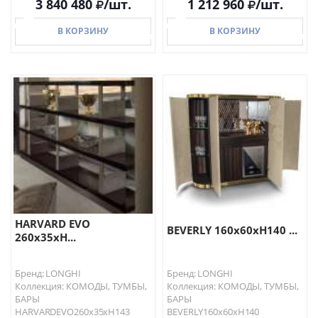
3 840 480
/шт.
1 212 960
/шт.
В КОРЗИНУ
В КОРЗИНУ
В КОРЗИНУ
В КОРЗИНУ
HARVARD EVO
BEVERLY 160х60хH140 ...
260х35хH...
Бренд: LONGHI
Бренд: LONGHI
Коллекция: КОМОДЫ, ТУМБЫ,
Коллекция: КОМОДЫ, ТУМБЫ,
БАРЫ
БАРЫ
HARVARDEVO260х35хH143
BEVERLY160х60хH140