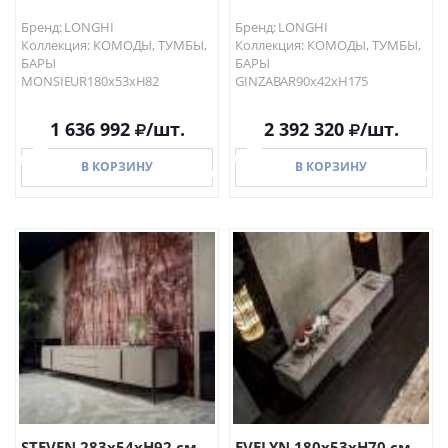
Бренд: LONGHI
Бренд: LONGHI
Коллекция: КОМОДЫ, ТУМБЫ,
Коллекция: КОМОДЫ, ТУМБЫ,
БАРЫ
БАРЫ
MONSIEUR180x53xH82
GINZABAR90x42xH175
1 636 992
/шт.
2 392 320
/шт.
В КОРЗИНУ
В КОРЗИНУ
В КОРЗИНУ
В КОРЗИНУ
STEVEN 283x54xH92 см...
EVELYN 180x53xH70 см...