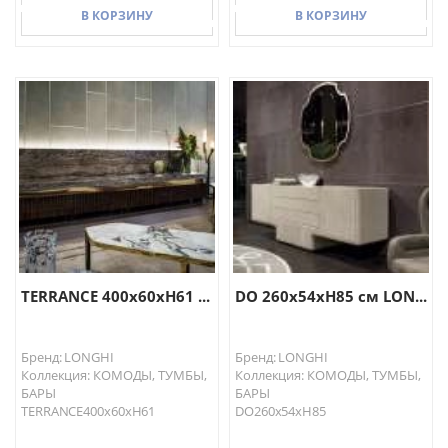
В КОРЗИНУ
В КОРЗИНУ
В КОРЗИНУ
В КОРЗИНУ
TERRANCE 400x60хH61 ...
DO 260x54хH85 см LON...
Бренд: LONGHI
Бренд: LONGHI
Коллекция: КОМОДЫ, ТУМБЫ,
Коллекция: КОМОДЫ, ТУМБЫ,
БАРЫ
БАРЫ
TERRANCE400x60хH61
DO260x54хH85