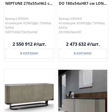
NEPTUNE 270x55xH62 с...
DO 180x54xH87 см LON...
Бренд: LONGHI
Бренд: LONGHI
Коллекция: КОМОДЫ, ТУМБЫ,
Коллекция: КОМОДЫ, ТУМБЫ,
БАРЫ
БАРЫ
NEPTUNE270x55xH62
DO180x54xH87
2 550 912
/шт.
2 473 632
/шт.
В КОРЗИНУ
В КОРЗИНУ
В КОРЗИНУ
В КОРЗИНУ