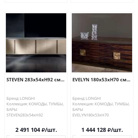
В КОРЗИНУ
В КОРЗИНУ
STEVEN 283x54xH92 см...
EVELYN 180x53xH70 см...
Бренд: LONGHI
Бренд: LONGHI
Коллекция: КОМОДЫ, ТУМБЫ,
Коллекция: КОМОДЫ, ТУМБЫ,
БАРЫ
БАРЫ
STEVEN283x54xH92
EVELYN180x53xH70
2 491 104
/шт.
1 444 128
/шт.