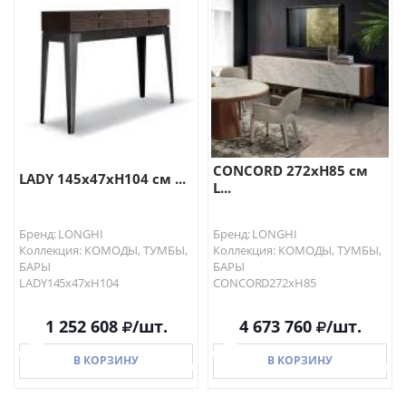
В КОРЗИНУ
В КОРЗИНУ
CONCORD 272хH85 см
LADY 145x47xH104 см ...
L...
Бренд: LONGHI
Бренд: LONGHI
Коллекция: КОМОДЫ, ТУМБЫ,
Коллекция: КОМОДЫ, ТУМБЫ,
БАРЫ
БАРЫ
LADY145x47xH104
CONCORD272хH85
1 252 608
/шт.
4 673 760
/шт.
В КОРЗИНУ
В КОРЗИНУ