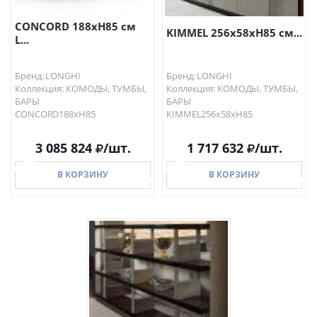
CONCORD 188хH85 см
KIMMEL 256x58xH85 см...
L...
Бренд: LONGHI
Бренд: LONGHI
Коллекция: КОМОДЫ, ТУМБЫ,
Коллекция: КОМОДЫ, ТУМБЫ,
БАРЫ
БАРЫ
CONCORD188хH85
KIMMEL256x58xH85
3 085 824
/шт.
1 717 632
/шт.
В КОРЗИНУ
В КОРЗИНУ
В КОРЗИНУ
В КОРЗИНУ