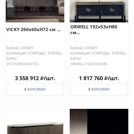
ORWELL 192x53xH80
VICKY 260x60xH72 см ...
см...
Бренд: LONGHI
Бренд: LONGHI
Коллекция: КОМОДЫ, ТУМБЫ,
Коллекция: КОМОДЫ, ТУМБЫ,
БАРЫ
БАРЫ
VICKY260x60xH72
ORWELL192x53xH80
3 558 912
/шт.
1 817 760
/шт.
В КОРЗИНУ
В КОРЗИНУ
В КОРЗИНУ
В КОРЗИНУ