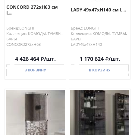
CONCORD 272хH63 см
LADY 49x47xH140 см L...
L...
Бренд: LONGHI
Бренд: LONGHI
Коллекция: КОМОДЫ, ТУМБЫ,
Коллекция: КОМОДЫ, ТУМБЫ,
БАРЫ
БАРЫ
CONCORD272хH63
LADY49x47xH140
4 426 464
/шт.
1 170 624
/шт.
В КОРЗИНУ
В КОРЗИНУ
В КОРЗИНУ
В КОРЗИНУ