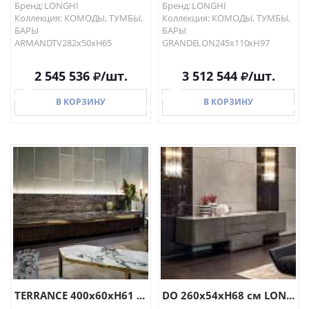
Бренд: LONGHI
Бренд: LONGHI
Коллекция: КОМОДЫ, ТУМБЫ,
Коллекция: КОМОДЫ, ТУМБЫ,
БАРЫ
БАРЫ
ARMANDTV282x50xH65
GRANDELON245x110xH97
2 545 536
/шт.
3 512 544
/шт.
В КОРЗИНУ
В КОРЗИНУ
В КОРЗИНУ
В КОРЗИНУ
TERRANCE 400x60хH61 ...
DO 260x54хH68 см LON...