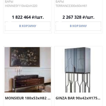
БАРЫ
БАРЫ
HENNESY110х42хH220
TERRANCE300x60хH61
1 822 464
/шт.
2 267 328
/шт.
В КОРЗИНУ
В КОРЗИНУ
В КОРЗИНУ
В КОРЗИНУ
MONSIEUR 180x53xH82 ...
GINZA BAR 90x42xH175...