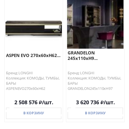
GRANDELON
ASPEN EVO 270х60хH62...
245x110xH9...
Бренд: LONGHI
Бренд: LONGHI
Коллекция: КОМОДЫ, ТУМБЫ,
Коллекция: КОМОДЫ, ТУМБЫ,
БАРЫ
БАРЫ
ASPENEVO270х60хH62
GRANDELON245x110xH97
2 508 576
/шт.
3 620 736
/шт.
В КОРЗИНУ
В КОРЗИНУ