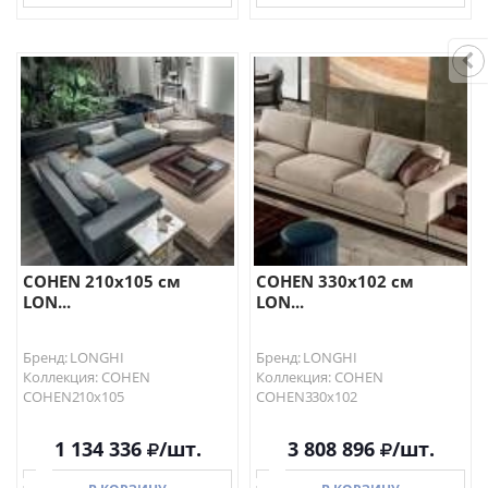
В КОРЗИНУ
В КОРЗИНУ
COHEN 210х105 см
COHEN 330х102 см
LON...
LON...
Бренд: LONGHI
Бренд: LONGHI
Коллекция: COHEN
Коллекция: COHEN
COHEN210х105
COHEN330х102
1 134 336
/шт.
3 808 896
/шт.