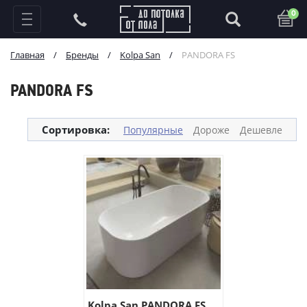
0
Главная
/
Бренды
/
Kolpa San
/
PANDORA FS
PANDORA FS
Сортировка:
Популярные
Дороже
Дешевле
Kolpa San PANDORA FS...