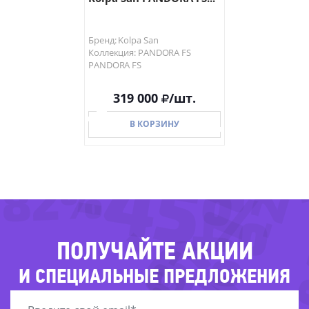
Бренд: Kolpa San
Коллекция: PANDORA FS
PANDORA FS
319 000
/шт.
-29
В КОРЗИНУ
-74%
-45%
-82%
-62
В КОРЗИНУ
ПОЛУЧАЙТЕ АКЦИИ
И СПЕЦИАЛЬНЫЕ ПРЕДЛОЖЕНИЯ