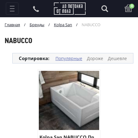
0
Главная
/
Бренды
/
Kolpa San
/
NABUCCO
NABUCCO
Сортировка:
Популярные
Дороже
Дешевле
Kolpa San NABUCCO Пр...