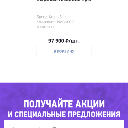
Бренд: Kolpa San
Коллекция: NABUCCO
NABUCCO
97 900
/шт.
В КОРЗИНУ
-66%
-27%
-72
-49
47%
-31%
В КОРЗИНУ
ПОЛУЧАЙТЕ АКЦИИ
И СПЕЦИАЛЬНЫЕ ПРЕДЛОЖЕНИЯ