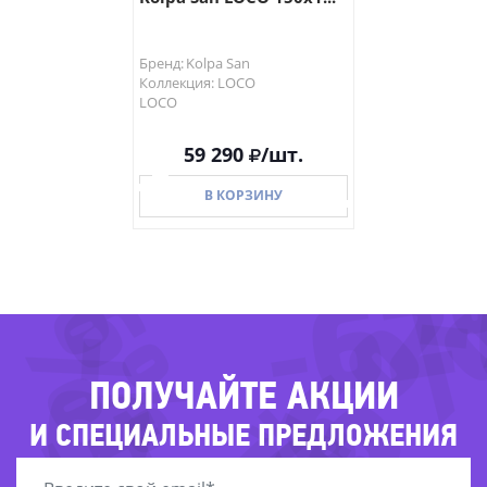
Бренд: Kolpa San
Коллекция: LOCO
LOCO
59 290
/шт.
-56%
В КОРЗИНУ
-76
-6
-54%
В КОРЗИНУ
ПОЛУЧАЙТЕ АКЦИИ
-75%
И СПЕЦИАЛЬНЫЕ ПРЕДЛОЖЕНИЯ