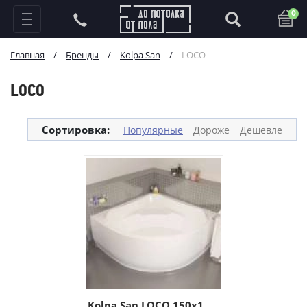
0
Главная
/
Бренды
/
Kolpa San
/
LOCO
LOCO
Сортировка:
Популярные
Дороже
Дешевле
Kolpa San LOCO 150х1...