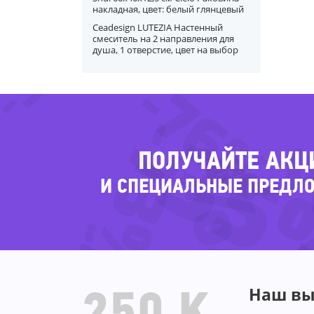
-38%
накладная, цвет: белый глянцевый
Ceadesign LUTEZIA Настенный
смеситель на 2 направления для
душа, 1 отверстие, цвет на выбор
-76%
-
-
-3
-73%
-27
ПОЛУЧАЙТЕ АКЦ
И СПЕЦИАЛЬНЫЕ ПРЕДЛ
-42%
-26
Наш вы