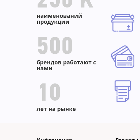
44%
-
250 K
наименований
продукции
500
брендов работают с
нами
10
лет на рынке
Информация
Разделы