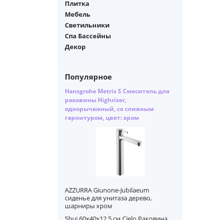
Плитка
Мебель
Светильники
Спа Бассейны
Декор
Популярное
Hansgrohe Metris S Смеситель для
раковины Highriser,
однорычажный, со сливным
гарнитуром, цвет: хром
AZZURRA Giunone-Jubilaeum
сиденье для унитаза дерево,
шарниры хром
Shui 60x40x12,5 см Cielo Раковина