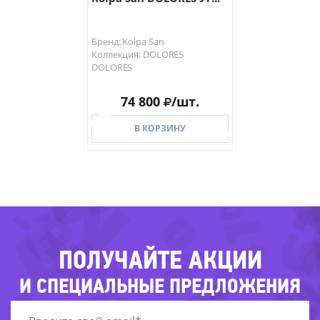
Бренд: Kolpa San
Коллекция: DOLORES
DOLORES
-42%
74 800
/шт.
В КОРЗИНУ
-
-
-69%
-
-
-2
-41%
-85%
В КОРЗИНУ
-44%
-
ПОЛУЧАЙТЕ АКЦИИ
-37%
И СПЕЦИАЛЬНЫЕ ПРЕДЛОЖЕНИЯ