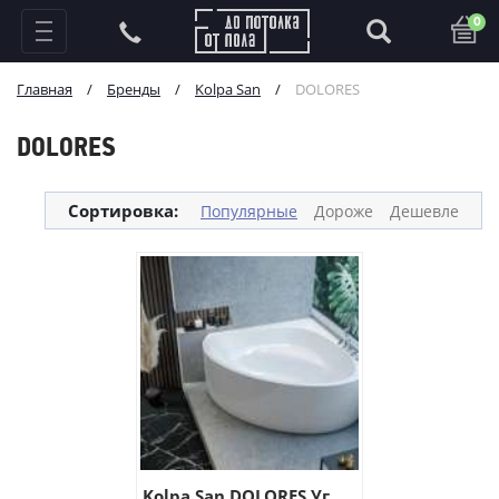
0
Главная
/
Бренды
/
Kolpa San
/
DOLORES
DOLORES
Сортировка:
Популярные
Дороже
Дешевле
Kolpa San DOLORES Уг...