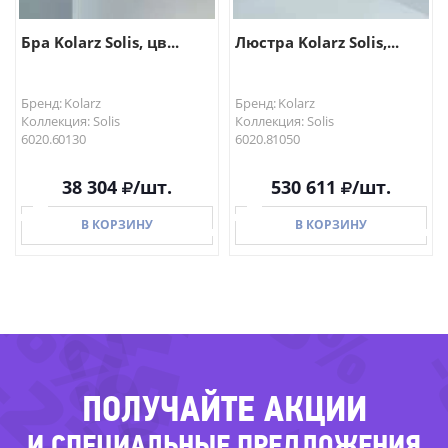
Бра Kolarz Solis, цв...
Люстра Kolarz Solis,...
Бренд: Kolarz
Бренд: Kolarz
Коллекция: Solis
Коллекция: Solis
6020.60130
6020.81050
38 304
/шт.
530 611
/шт.
В КОРЗИНУ
В КОРЗИНУ
-45%
-45%
-52%
26%
В КОРЗИНУ
В КОРЗИНУ
-22%
ПОЛУЧАЙТЕ АКЦИИ
И СПЕЦИАЛЬНЫЕ ПРЕДЛОЖЕНИЯ