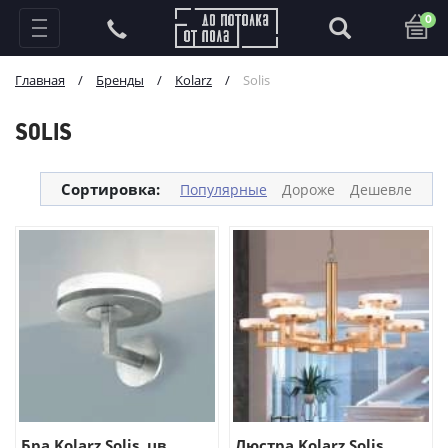
0
Главная
/
Бренды
/
Kolarz
/
Solis
SOLIS
Сортировка:
Популярные
Дороже
Дешевле
Бра Kolarz Solis, цв...
Люстра Kolarz Solis,...