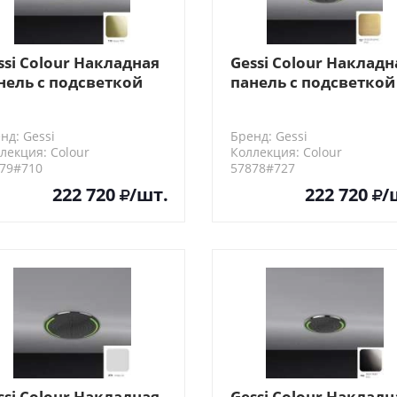
ssi Colour Накладная
Gessi Colour Накладн
нель с подсветкой
панель с подсветкой
50, цвет: Brass PVD
D350, цвет: Brushed
Brass PVD
нд: Gessi
Бренд: Gessi
лекция: Colour
Коллекция: Colour
79#710
57878#727
222 720
/шт.
222 720
/
ssi Colour Накладная
Gessi Colour Накладн