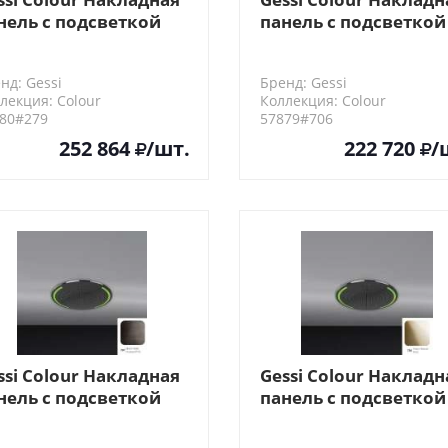
нель с подсветкой
панель с подсветкой
00, цвет: White CN
D350, цвет: Black Met
PVD
нд: Gessi
Бренд: Gessi
лекция: Colour
Коллекция: Colour
80#279
57879#706
252 864
/шт.
222 720
/
ssi Colour Накладная
Gessi Colour Накладн
нель с подсветкой
панель с подсветкой
00, цвет: Black Metal
D500, цвет: Warm
ushed PVD
Bronze PVD