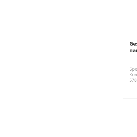
Ge
па
30
Me
Бре
Кол
578