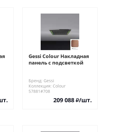
ая
Gessi Colour Накладная
панель с подсветкой
300х500, цвет: Copper
Brushed PVD
Бренд: Gessi
Коллекция: Colour
57881#708
шт.
209 088
/шт.