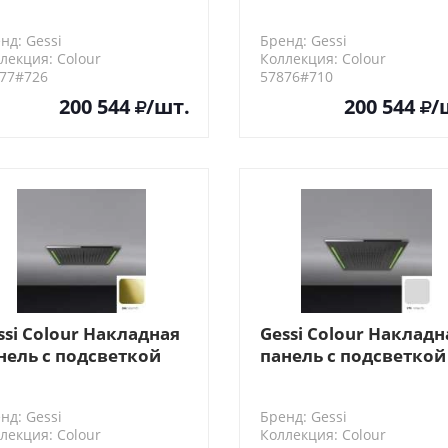
0x350, цвет: Warm
350x350, цвет: Brass
onze Br. PVD
PVD
нд: Gessi
Бренд: Gessi
лекция: Colour
Коллекция: Colour
77#726
57876#710
200 544
/шт.
200 544
/
ssi Colour Накладная
Gessi Colour Накладн
нель с подсветкой
панель с подсветкой
0х500, цвет: Gold PVD
500x500, цвет: White
нд: Gessi
Бренд: Gessi
лекция: Colour
Коллекция: Colour