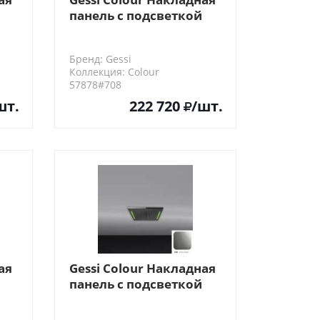
панель с подсветкой
al
D350, цвет: Copper
Brushed PVD
Бренд: Gessi
Коллекция: Colour
57878#708
шт.
222 720
/шт.
ая
Gessi Colour Накладная
панель с подсветкой
350x350, цвет: Mirror
Steel