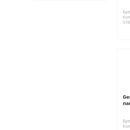
35
Br
Бре
Кол
578
Ge
па
30
Бре
Кол