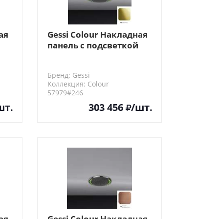
ая
Gessi Colour Накладная
панель с подсветкой
D500, цвет: Gold PVD
Бренд: Gessi
Коллекция: Colour
57979#246
шт.
303 456
/шт.
ая
Gessi Colour Накладная