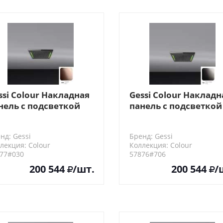
ssi Colour Накладная
Gessi Colour Накладн
нель с подсветкой
панель с подсветкой
0x350, цвет: Copper
350x350, цвет: Black
D
Metal PVD
нд: Gessi
Бренд: Gessi
лекция: Colour
Коллекция: Colour
77#030
57876#706
200 544
/шт.
200 544
/