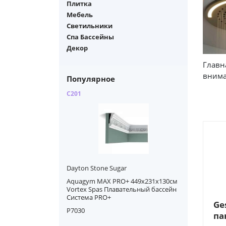
Плитка
Мебель
Светильники
Спа Бассейны
Декор
Главн
внима
Популярное
C201
Dayton Stone Sugar
Aquagym MAX PRO+ 449х231x130см
Vortex Spas Плавательный бассейн
Система PRO+
Ge
P7030
па