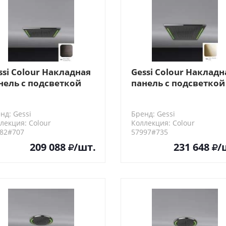
ssi Colour Накладная
Gessi Colour Накладн
нель с подсветкой
панель с подсветкой
0х500, цвет: Black
500x500, цвет: Warm
tal Brushed PVD
Bronze PVD
нд: Gessi
Бренд: Gessi
лекция: Colour
Коллекция: Colour
82#707
57997#735
209 088
/шт.
231 648
/