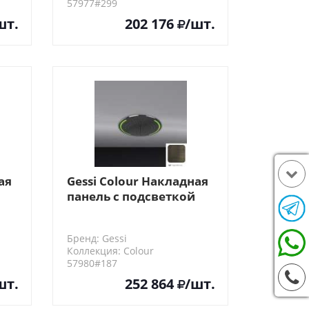
57977#299
шт.
202 176
/шт.
ая
Gessi Colour Накладная
панель с подсветкой
D500, цвет: Aged Bronze
Бренд: Gessi
Коллекция: Colour
57980#187
шт.
252 864
/шт.