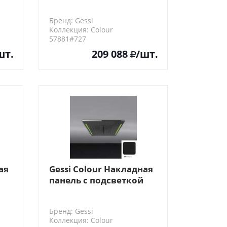
300х500, цвет: Brushed
Brass PVD
Бренд: Gessi
Коллекция: Colour
57881#727
шт.
209 088
/шт.
ая
Gessi Colour Накладная
панель с подсветкой
 CN
500x500, цвет: Black XL
Бренд: Gessi
Коллекция: Colour