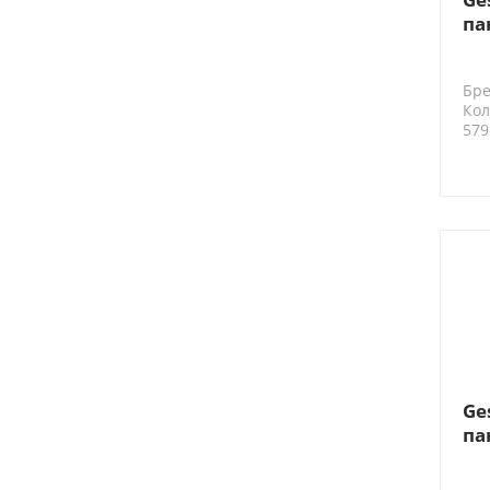
па
D5
Бре
Кол
579
Ge
па
D5
Br