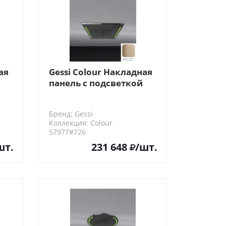
ая
Gessi Colour Накладная
панель с подсветкой
500x500, цвет: Warm
Bronze Br. PVD
Бренд: Gessi
Коллекция: Colour
57977#726
шт.
231 648
/шт.