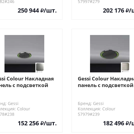
82#246
57997#279
250 944
/шт.
202 176
/
ssi Colour Накладная
Gessi Colour Накладн
нель с подсветкой
панель с подсветкой
50, цвет: Mirror Steel
D500, цвет: Steel
Brushed
нд: Gessi
Бренд: Gessi
лекция: Colour
Коллекция: Colour
78#238
57979#239
152 256
/шт.
182 496
/