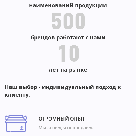
-61
-76%
-77%
-7
-38%
-57%
-44
наименований продукции
500
брендов работают с нами
10
лет на рынке
Наш выбор - индивидуальный подход к
клиенту.
ОГРОМНЫЙ ОПЫТ
Мы знаем, что продаем.