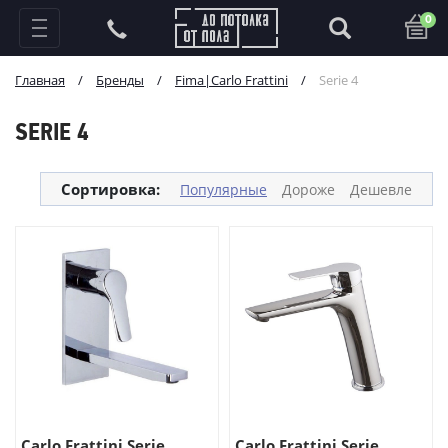
0
Главная
/
Бренды
/
Fima|Carlo Frattini
/
Serie 4
SERIE 4
Сортировка:
Популярные
Дороже
Дешевле
Carlo Frattini Serie...
Carlo Frattini Serie...