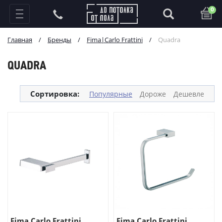
0
Главная
/
Бренды
/
Fima|Carlo Frattini
/
Quadra
QUADRA
Сортировка:
Популярные
Дороже
Дешевле
Fima Carlo Frattini ...
Fima Carlo Frattini ...