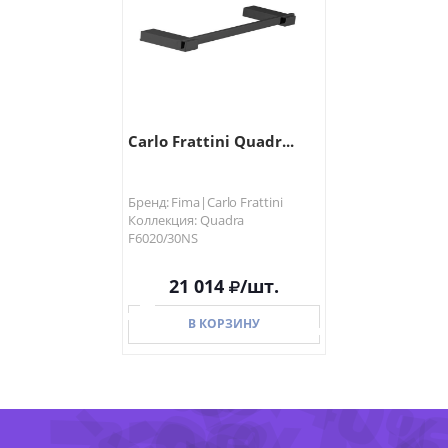
Carlo Frattini Quadr...
Бренд: Fima|Carlo Frattini
Коллекция: Quadra
F6020/30NS
-62
-53%
-40%
21 014
/шт.
В КОРЗИНУ
-40
В КОРЗИНУ