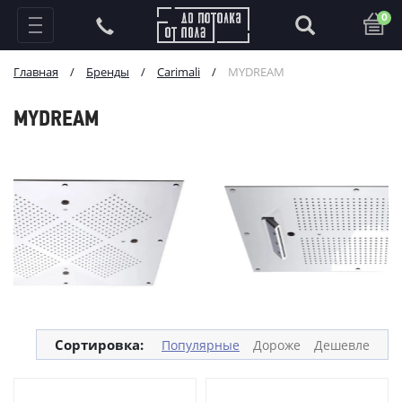
0
Главная
/
Бренды
/
Carimali
/
MYDREAM
MYDREAM
Сортировка:
Популярные
Дороже
Дешевле