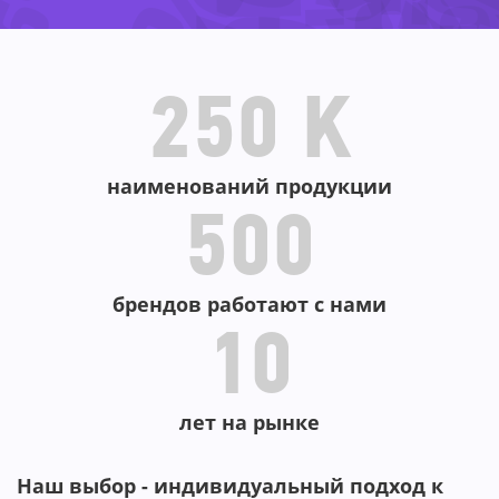
-8
-66%
-5
46%
-60%
-42%
-62
-51%
250 K
наименований продукции
500
брендов работают с нами
10
лет на рынке
Наш выбор - индивидуальный подход к