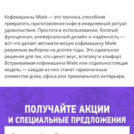
Кофемашины Miele — это техника, способная
превратить приготовление кофе в ежедневный ритуал
удовольствия. Простота в использовании, богатый
функционал, универсальный дизайн и надёжность —
вот что делает автоматическую кофемашину Miele
-75%
разумным выбором на долгие годы. Это идеальное
-20%
решение для тех, кто ценит вкус, эстетику и комфорт.
-4
Встраиваемая кофемашина Miele или отдельностоящая
-32%
модель — каждая из них станет гармоничным
-60%
элементом дома, офиса или премиального интерьера.
-42%
-35%
-45%
-20%
ПОЛУЧАЙТЕ АКЦИИ
И СПЕЦИАЛЬНЫЕ ПРЕДЛОЖЕНИЯ