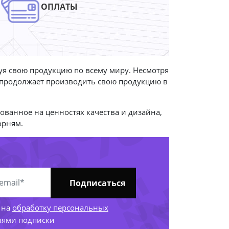
ОПЛАТЫ
руя свою продукцию по всему миру. Несмотря
85%
4%
-83
 продолжает производить свою продукцию в
-
нованное на ценностях качества и дизайна,
-
1%
орням.
9%
-52%
Подписаться
) на
обработку персональных
иями подписки