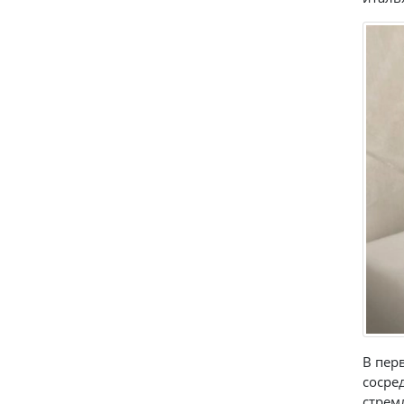
В пер
сосре
стрем