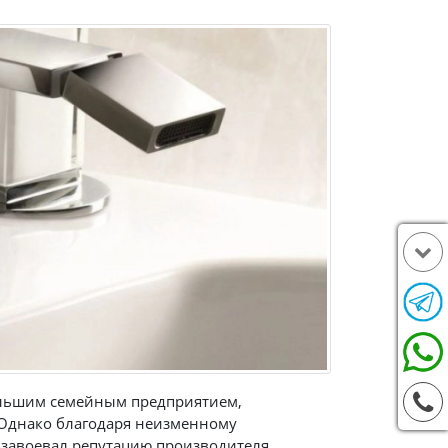
большим семейным предприятием,
 Однако благодаря неизменному
 завоевал репутацию производителя