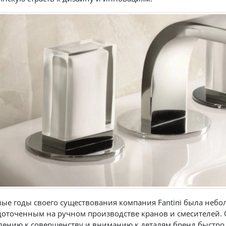
вые годы своего существования компания Fantini была не
доточенным на ручном производстве кранов и смесителей.
лению к совершенству и вниманию к деталям бренд быстро