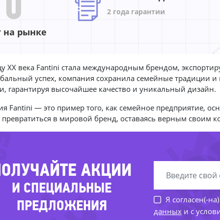
10
2 года гарантии
т на рынке
цу XX века Fantini стала международным брендом, экспорти
-
-7
обальный успех, компания сохранила семейные традиции и
и, гарантируя высочайшее качество и уникальный дизайн.
6%
55%
ия Fantini — это пример того, как семейное предприятие, ос
-7
 превратиться в мировой бренд, оставаясь верным своим к
-6
ПОЛУЧАЙТЕ АКЦИИ
И СПЕЦИАЛЬНЫЕ
Я согласен(-на
ПРЕДЛОЖЕНИЯ
данных
и с услов