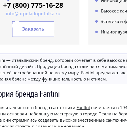
Инновацион
+7 (800) 775-16-28
Высокое кач
info@otpoladopotolka.ru
Эстетика и 
Заказать
Индивидуал
tini — итальянский бренд, который сочетает в себе высоко
нчённый дизайн. Продукция бренда отличается минималист
ает её востребованной по всему миру. Fantini предлагает э
раняя баланс между функциональностью и стилем.
ория бренда Fantini
ия итальянского бренда сантехники
Fantini
начинается в 194
ни основали небольшую мастерскую в городе Пелла на берег
а они стремились создавать высококачественные сантехни
янскую страсть к дизайну и инновациям.