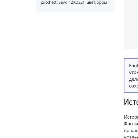
Zucchetti Savoir ZAD321, цвет: хром
Fan
уто
дел
сох
Ист
Истор
Фанти
начал
италь