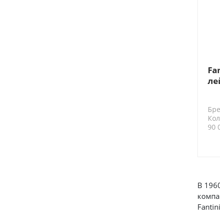
Fa
ле
Бре
Кол
90 
В 196
компа
Fanti