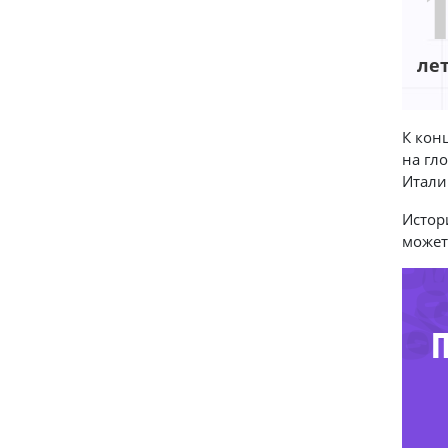
ле
К кон
на гл
Итали
-7
-
Истор
может