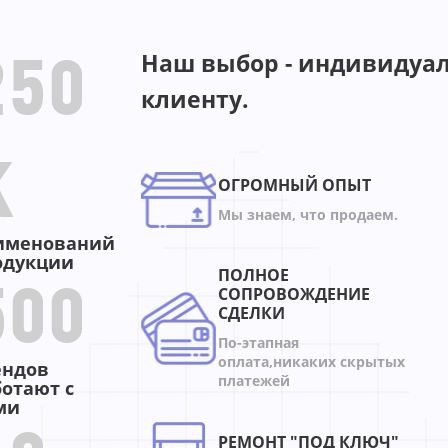
Наш выбор - индивидуал
250
клиенту.
K
ОГРОМНЫЙ ОПЫТ
Мы знаем, что продаем.
именований
одукции
ПОЛНОЕ
СОПРОВОЖДЕНИЕ
500
СДЕЛКИ
По-этапная
оплата,никаких скрытых
ендов
платежей
ботают с
ми
РЕМОНТ "ПОД КЛЮЧ"