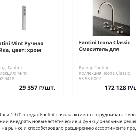
Fantini Icona Classic
ntini Mint Ручная
Смеситель для
йка, цвет: хром
раковины, 3 отв., с
нажимн. донным
нд: Fantini
Бренд: Fantini
клапаном, излив
лекция: Mint
Коллекция: Icona Classic
160мм, цвет: никель
02 9418
53 95 R007
29 357
/шт.
172 128
/
0-х и 1970-х годах Fantini начала активно сотрудничать с 
нии внедрять новые эстетические и функциональные решен
ni на рынке и способствовало расширению ассортимента про