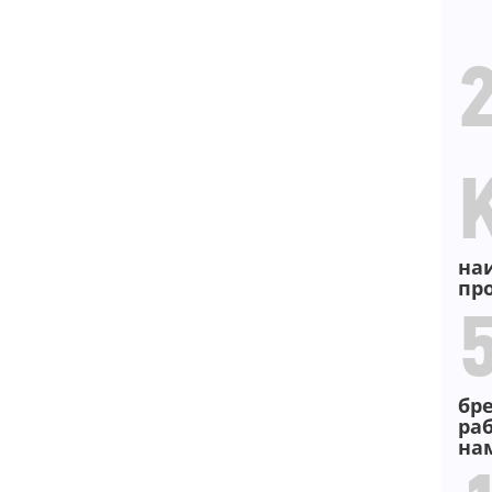
на
пр
бр
ра
на