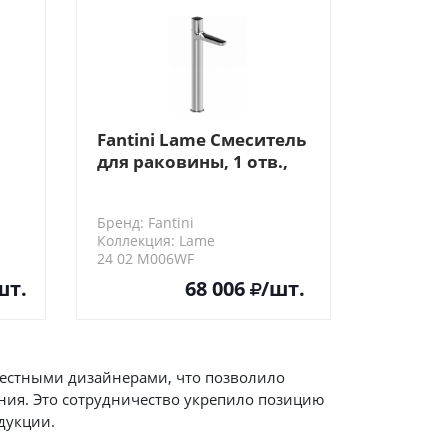
Fantini Lame Смеситель
для раковины, 1 отв.,
без донного клапана,
излив 170мм, цвет:
Бренд: Fantini
хром
Коллекция: Lame
24 02 M006WF
шт.
68 006
/шт.
известными дизайнерами, что позволило
ия. Это сотрудничество укрепило позицию
дукции.