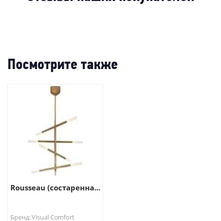
-48
-36%
-67%
Посмотрите также
Rousseau (состаренна...
Бренд: Visual Comfort