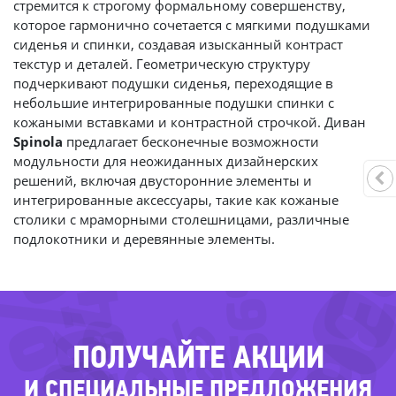
стремится к строгому формальному совершенству,
которое гармонично сочетается с мягкими подушками
сиденья и спинки, создавая изысканный контраст
текстур и деталей. Геометрическую структуру
подчеркивают подушки сиденья, переходящие в
небольшие интегрированные подушки спинки с
кожаными вставками и контрастной строчкой. Диван
Spinola
предлагает бесконечные возможности
модульности для неожиданных дизайнерских
-5
решений, включая двусторонние элементы и
интегрированные аксессуары, такие как кожаные
столики с мраморными столешницами, различные
-34%
подлокотники и деревянные элементы.
-36
-56%
-69%
-39%
ПОЛУЧАЙТЕ АКЦИИ
И СПЕЦИАЛЬНЫЕ ПРЕДЛОЖЕНИЯ