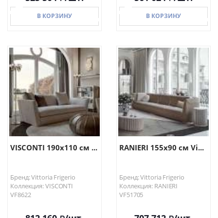
В КОРЗИНУ
В КОРЗИНУ
В КОРЗИНУ
В КОРЗИНУ
VISCONTI 190х110 см ...
RANIERI 155х90 см Vi...
Бренд: Vittoria Frigerio
Бренд: Vittoria Frigerio
Коллекция: VISCONTI
Коллекция: RANIERI
VF8622
VF51705
812 160
/шт.
707 712
/шт.