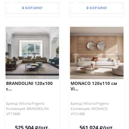
В КОРЗИНУ
В КОРЗИНУ
В КОРЗИНУ
В КОРЗИНУ
BRANDOLINI 120х100
MONACO 120х110 см
с...
Vi...
Бренд: Vittoria Frigerio
Бренд: Vittoria Frigerio
Коллекция: BRANDOLINI
Коллекция: MONACO
VF15800
VF21408
525 504
/шт.
561 024
/шт.