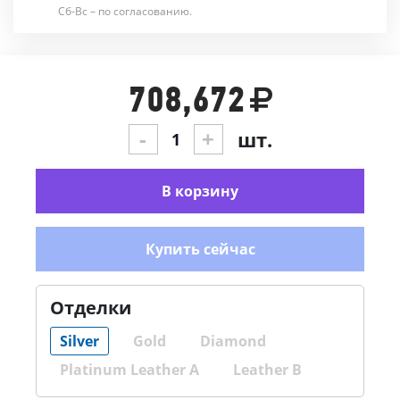
Сб-Вс – по согласованию.
708,672
-
+
шт.
В корзину
Купить сейчас
Отделки
Silver
Gold
Diamond
Platinum Leather A
Leather B