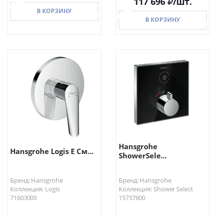
117 696
/шт.
В КОРЗИНУ
В КОРЗИНУ
В КОРЗИНУ
В КОРЗИНУ
Hansgrohe
Hansgrohe Logis E См...
ShowerSele...
Бренд: Hansgrohe
Бренд: Hansgrohe
Коллекция: Logis
Коллекция: Shower Select
71603000
15737600