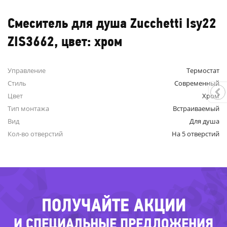
Смеситель для душа Zucchetti Isy22
ZIS3662, цвет: хром
Управление
Термостат
Стиль
Современный
-8
Цвет
Хром
Тип монтажа
Встраиваемый
23%
-7
Вид
Для душа
-
Кол-во отверстий
На 5 отверстий
-
-5
-70%
-55%
ПОЛУЧАЙТЕ АКЦИИ
И СПЕЦИАЛЬНЫЕ ПРЕДЛОЖЕНИЯ