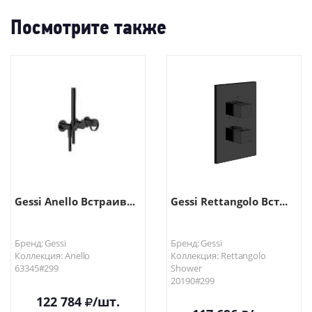
Посмотрите также
Gessi Anello Встраив...
Gessi Rettangolo Вст...
Бренд: Gessi
Бренд: Gessi
Коллекция: Anello
Коллекция: Rettangolo
63345#299
Shower
20190#299
122 784
/шт.