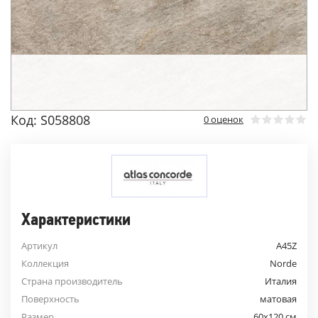
Код: S058808
0 оценок
Характеристики
Артикул
A45Z
Коллекция
Norde
Страна производитель
Италия
Поверхность
матовая
Размер
60x120 см