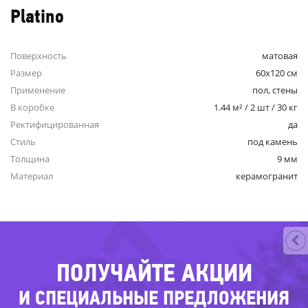
Platino
Поверхность
матовая
Размер
60x120 см
Применение
пол, стены
В коробке
1.44 м² / 2 шт / 30 кг
Ректифицированная
да
-37%
Стиль
под камень
Толщина
9 мм
-3
Материал
керамогранит
-3
-69%
-6
ПОЛУЧАЙТЕ АКЦИИ
И СПЕЦИАЛЬНЫЕ ПРЕДЛОЖЕНИЯ