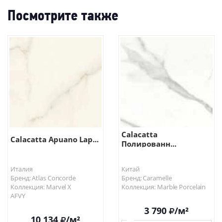
Посмотрите также
Calacatta
Calacatta Apuano Lap...
Полированн...
Италия
Китай
Бренд: Atlas Concorde
Бренд: Caramelle
Коллекция: Marvel X
Коллекция: Marble Porcelain
AFVY
3 790
/м²
10 134
/м²