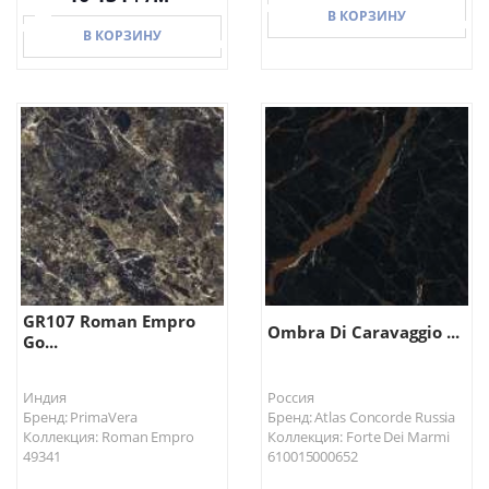
В КОРЗИНУ
В КОРЗИНУ
В КОРЗИНУ
В КОРЗИНУ
GR107 Roman Empro
Ombra Di Caravaggio ...
Go...
Индия
Россия
Бренд: PrimaVera
Бренд: Atlas Concorde Russia
Коллекция: Roman Empro
Коллекция: Forte Dei Marmi
49341
610015000652