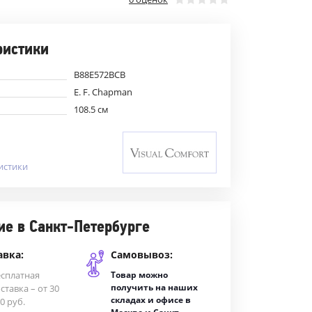
ристики
B88E572BCB
E. F. Chapman
108.5 см
истики
ие в Санкт-Петербурге
авка:
Самовывоз:
есплатная
Товар можно
получить на наших
ставка – от 30
складах и офисе в
0 руб.