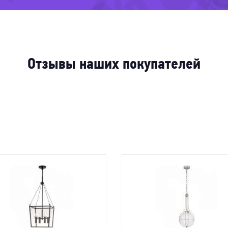
-51
-82%
-34%
-2
-57%
%
20%
Отзывы наших покупателей