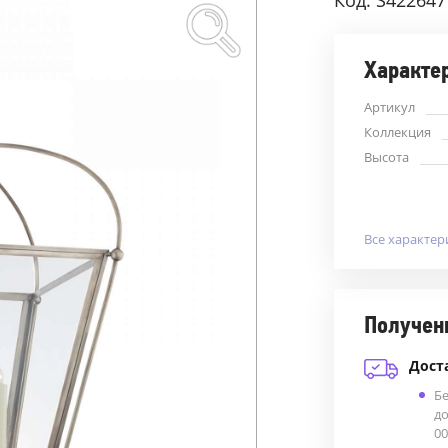
Код: S422647
Характе
Артикул
Коллекция
Высота
Все характер
Получен
Дост
Б
до
00