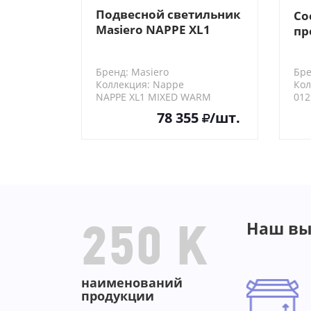
Подвесной светильник
Co
Masiero NAPPE XL1
пр
MIXED WARM, теплые
цвета
Бренд: Masiero
Бре
Коллекция: Nappe
Кол
NAPPE XL1 MIXED WARM
012
78 355
/шт.
Наш вы
250 K
наименований
продукции