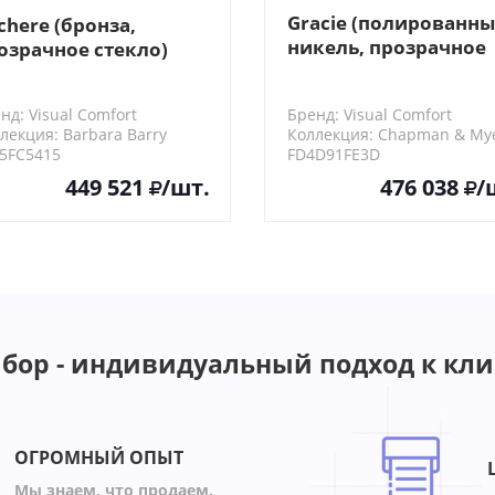
Gracie (полированн
chere (бронза,
никель, прозрачное
озрачное стекло)
стекло)
нд: Visual Comfort
Бренд: Visual Comfort
лекция: Barbara Barry
Коллекция: Chapman & My
5FC5415
FD4D91FE3D
449 521
/шт.
476 038
/
бор - индивидуальный подход к кли
ОГРОМНЫЙ ОПЫТ
Мы знаем, что продаем.