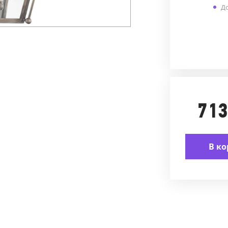
До
713
В ко