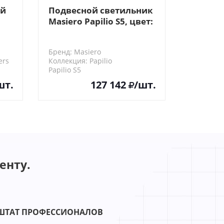
ый
Подвесной светильник
Masiero Papilio S5, цвет:
на выбор
Бренд: Masiero
ers
Коллекция: Papilio
Papilio S5
шт.
127 142
/шт.
енту.
ШТАТ ПРОФЕССИОНАЛОВ