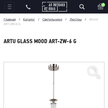
0
Главная
/
Каталог
/
Светильники
/
Люстры
/
Mood
ART-ZW-6 G
ARTU GLASS MOOD ART-ZW-6 G