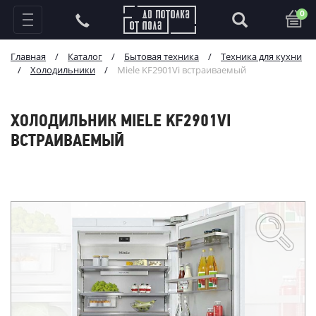
0
Главная
/
Каталог
/
Бытовая техника
/
Техника для кухни
/
Холодильники
/
Miele KF2901Vi встраиваемый
ХОЛОДИЛЬНИК MIELE KF2901VI
ВСТРАИВАЕМЫЙ