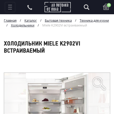
0
Главная
/
Каталог
/
Бытовая техника
/
Техника для кухни
/
Холодильники
/
Miele K2902Vi встраиваемый
ХОЛОДИЛЬНИК MIELE K2902VI
ВСТРАИВАЕМЫЙ