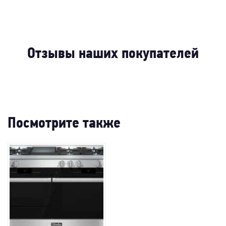
-32%
-39%
-38%
-64
-28%
-73%
Отзывы наших покупателей
Посмотрите также