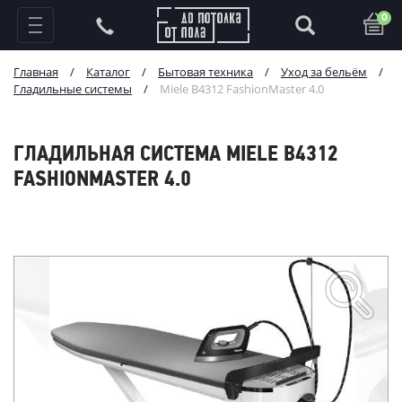
0
Главная
/
Каталог
/
Бытовая техника
/
Уход за бельём
/
Гладильные системы
/
Miele B4312 FashionMaster 4.0
ГЛАДИЛЬНАЯ СИСТЕМА MIELE B4312
FASHIONMASTER 4.0