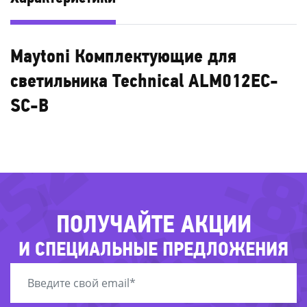
Maytoni Комплектующие для
светильника Technical ALM012EC-
-52%
SC-B
-
-46%
-
-
-
-43%
-74
ПОЛУЧАЙТЕ АКЦИИ
-68%
И СПЕЦИАЛЬНЫЕ ПРЕДЛОЖЕНИЯ