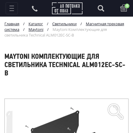
0
Главная
/
Каталог
/
Светильники
/
Магнитная трековая
система
/
Maytoni
/
Maytoni Комплектующие для
светильника Technical ALM012EC-SC-B
MAYTONI КОМПЛЕКТУЮЩИЕ ДЛЯ
СВЕТИЛЬНИКА TECHNICAL ALM012EC-SC-
B