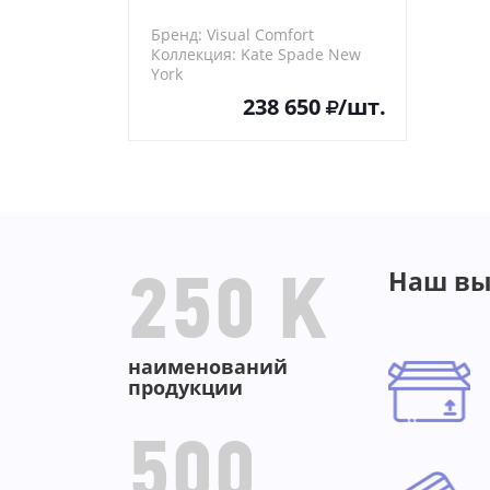
Бренд: Visual Comfort
Коллекция: Kate Spade New
York
44E5EC3216
238 650
/шт.
Наш вы
250 K
наименований
продукции
500