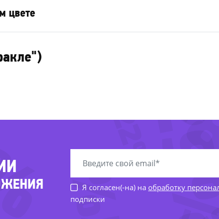
м цвете
ракле")
-2
-
3%
-22%
ИИ
ОЖЕНИЯ
Я согласен(-на) на
обработку персон
подписки