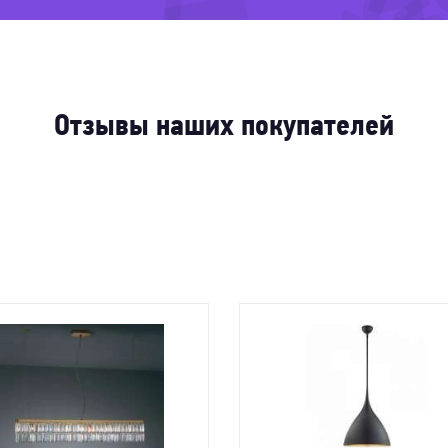
-21%
-8
-56
-73%
%
-74%
1%
Отзывы наших покупателей