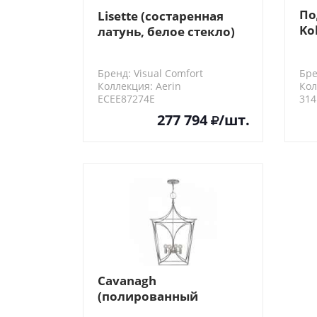
По
Lisette (состаренная
Ko
латунь, белое стекло)
зо
пр
Бренд: Visual Comfort
Бре
Коллекция: Aerin
Кол
ECEE87274E
314
277 794
/шт.
Cavanagh
(полированный
никель)