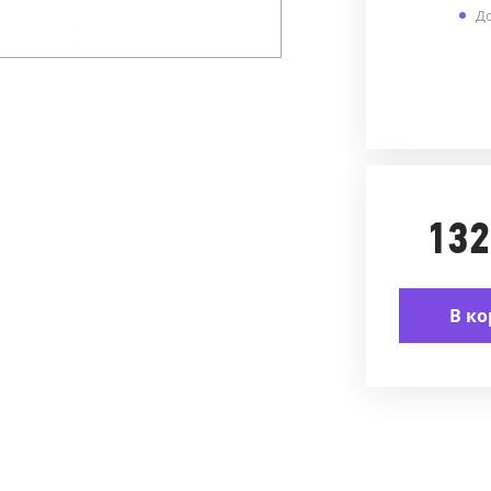
До
132
В ко