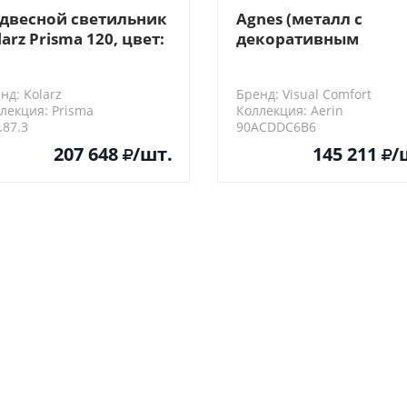
двесной светильник
Agnes (металл с
larz Prisma 120, цвет:
декоративным
лото, подвески:
покрытием «черная
озрачные
эмаль и позолота»)
нд: Kolarz
Бренд: Visual Comfort
лекция: Prisma
Коллекция: Aerin
.87.3
90ACDDC6B6
207 648
/шт.
145 211
/