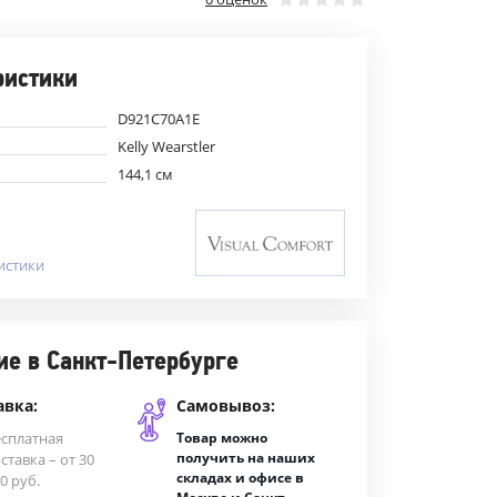
ристики
D921C70A1E
Kelly Wearstler
144,1 см
истики
ие в Санкт-Петербурге
авка:
Самовывоз:
есплатная
Товар можно
получить на наших
ставка – от 30
складах и офисе в
0 руб.