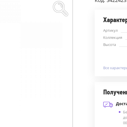
Код: S422423
Характе
Артикул
Коллекция
Высота
Все характер
Получен
Дост
Б
до
00