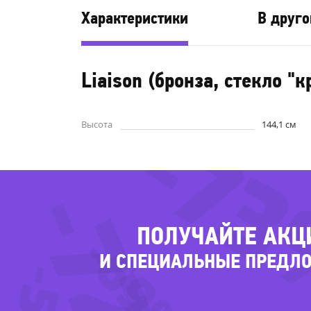
Характеристики
В друго
Liaison (бронза, стекло "к
-7
Высота
144,1 см
-72%
-69%
ПОЛУЧАЙТЕ АКЦ
И СПЕЦИАЛЬНЫЕ ПРЕДЛ