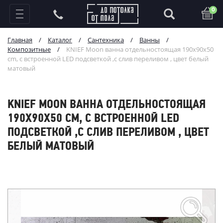
0
Главная
/
Каталог
/
Сантехника
/
Ванны
/
Композитные
/
KNIEF Moon ванна отдельностоящая 190x90x50
cm, c встроенной LED подсветкой ,с слив переливом , цвет белый
матовый
KNIEF MOON ВАННА ОТДЕЛЬНОСТОЯЩАЯ
190X90X50 CM, C ВСТРОЕННОЙ LED
ПОДСВЕТКОЙ ,С СЛИВ ПЕРЕЛИВОМ , ЦВЕТ
БЕЛЫЙ МАТОВЫЙ