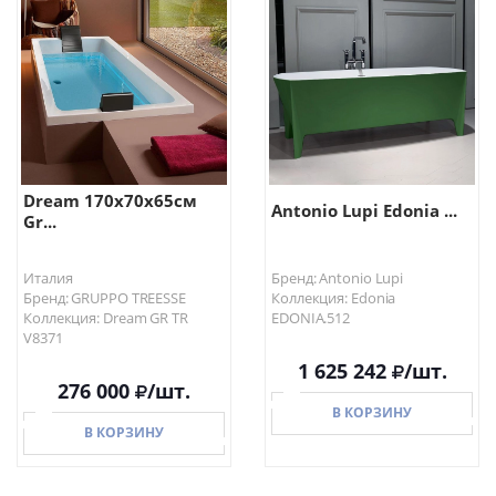
В КОРЗИНУ
В КОРЗИНУ
Dream 170x70x65см
Antonio Lupi Edonia ...
Gr...
Италия
Бренд: Antonio Lupi
Бренд: GRUPPO TREESSE
Коллекция: Edonia
Коллекция: Dream GR TR
EDONIA.512
V8371
1 625 242
/шт.
276 000
/шт.
В КОРЗИНУ
В КОРЗИНУ