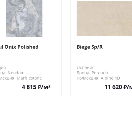
ul Onix Polished
Biege Sp/R
дия
Испания
нд: Neodom
Бренд: Peronda
лекция: Marblestone
Коллекция: Alpine 4D
0502
28520
4 815
/м²
11 620
/