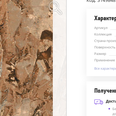
Код: S149848
Характе
Артикул
Коллекция
Страна прои
Поверхность
Размер
Применение
Все характер
Получен
Дост
Б
до