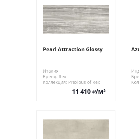
Pearl Attraction Glossy
Az
Италия
Ин
Бренд: Rex
Бре
Коллекция: Prexious of Rex
Кол
755819
N2
11 410
/м²