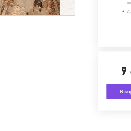
00
До
9
В ко