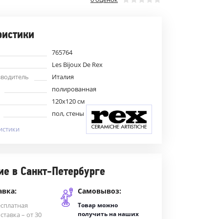
ристики
765764
Les Bijoux De Rex
зводитель
Италия
полированная
120x120 см
пол, стены
истики
ие в Санкт-Петербурге
авка:
Самовывоз:
есплатная
Товар можно
получить на наших
ставка – от 30