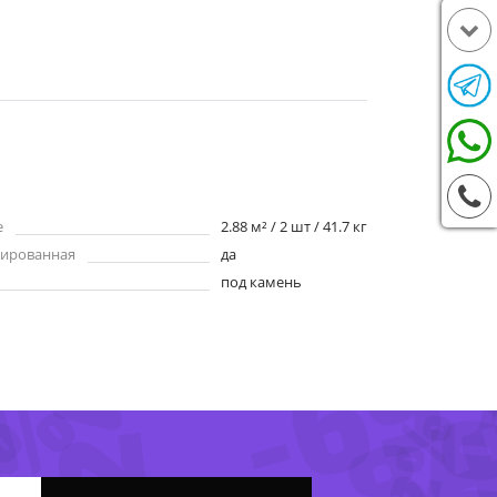
е
2.88 м² / 2 шт / 41.7 кг
-24%
ированная
да
7%
под камень
-69
-8
8%