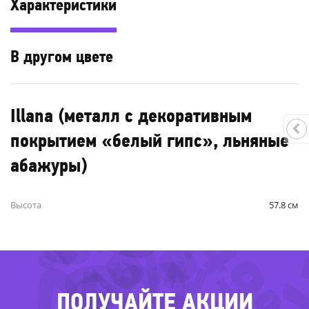
Характеристики
В другом цвете
Illana (металл с декоративным
покрытием «белый гипс», льняные
-51%
абажуры)
-72%
-68%
-62%
-20%
-49
-42%
Высота
57.8 см
-29%
ПОЛУЧАЙТЕ АКЦИИ