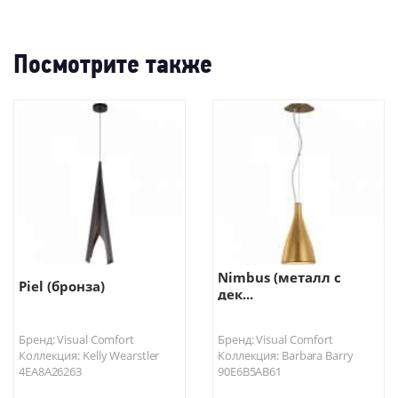
-
Посмотрите также
Nimbus (металл с
Piel (бронза)
дек...
Бренд: Visual Comfort
Бренд: Visual Comfort
Коллекция: Kelly Wearstler
Коллекция: Barbara Barry
4EA8A26263
90E6B5AB61