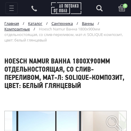
0
Главная
/
Каталог
/
Сантехника
/
Ванны
/
Композитные
/
Hoesch Namur Ванна 1800x900мм
отдельностоящая, со слив-переливом, мат-л: SOLIQUE-композит,
цвет: белый глянцевый
HOESCH NAMUR ВАННА 1800X900ММ
ОТДЕЛЬНОСТОЯЩАЯ, СО СЛИВ-
ПЕРЕЛИВОМ, МАТ-Л: SOLIQUE-КОМПОЗИТ,
ЦВЕТ: БЕЛЫЙ ГЛЯНЦЕВЫЙ