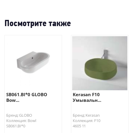
Посмотрите также
SB061.BI*0 GLOBO
Kerasan F10
Bow...
Умывальн...
Бренд: GLOBO
Бренд: Kerasan
Коллекция: Bowl
Коллекция: F10
SB061.BI*0
4605 11