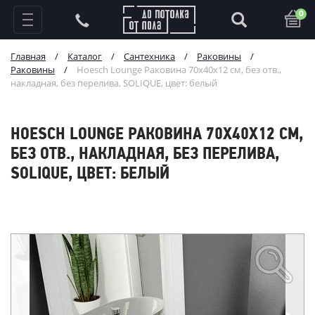
0
Главная
/
Каталог
/
Сантехника
/
Раковины
/
Раковины
/
Hoesch Lounge Раковина 70x40x12 см, без отв.,
накладная, без перелива, SOLIQUE, цвет: белый
HOESCH LOUNGE РАКОВИНА 70X40X12 СМ,
БЕЗ ОТВ., НАКЛАДНАЯ, БЕЗ ПЕРЕЛИВА,
SOLIQUE, ЦВЕТ: БЕЛЫЙ