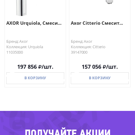
AXOR Urquiola, Смеси...
Axor Citterio Смесит...
Бренд: Axor
Бренд: Axor
Коллекция: Urquiola
Коллекция: Citterio
11035000
39147000
-40%
197 856
/шт.
157 056
/шт.
-83%
-55%
4%
В КОРЗИНУ
В КОРЗИНУ
В КОРЗИНУ
В КОРЗИНУ
ПОЛУЧАЙТЕ АКЦИИ