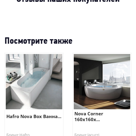
-80%
-
-60%
Посмотрите также
Nova Corner
Hafro Nova Box Ванна...
160x160x...
Бренд: Hafro
Бренд: Jacuzzi