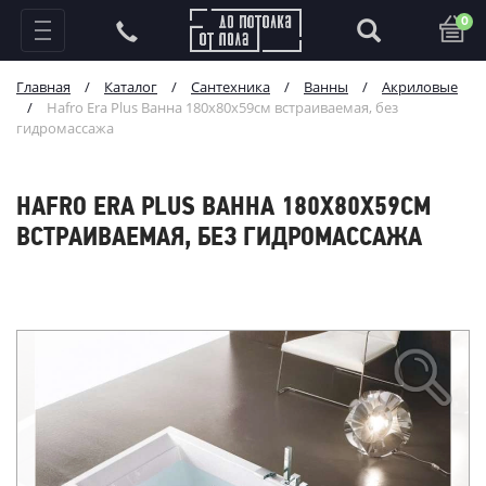
0
Главная
/
Каталог
/
Сантехника
/
Ванны
/
Акриловые
/
Hafro Era Plus Ванна 180x80x59см встраиваемая, без
гидромассажа
HAFRO ERA PLUS ВАННА 180X80X59СМ
ВСТРАИВАЕМАЯ, БЕЗ ГИДРОМАССАЖА