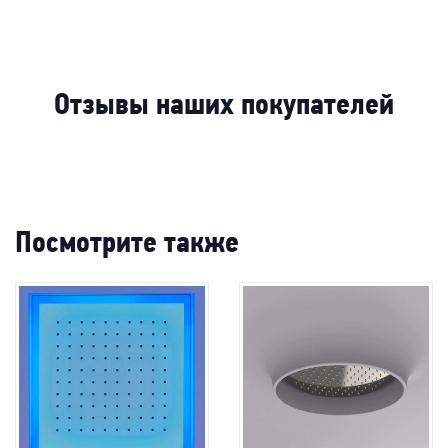
-47%
-76
-75%
-42%
-83%
-67%
-70%
-8
-26
-3
Отзывы наших покупателей
Посмотрите также