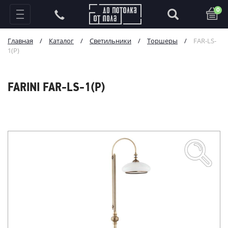
0
Главная
/
Каталог
/
Светильники
/
Торшеры
/
FAR-LS-
1(P)
FARINI FAR-LS-1(P)