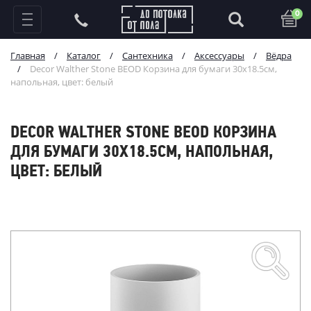
0
Главная
/
Каталог
/
Сантехника
/
Аксессуары
/
Вёдра
/
Decor Walther Stone BEOD Корзина для бумаги 30x18.5см,
напольная, цвет: белый
DECOR WALTHER STONE BEOD КОРЗИНА
ДЛЯ БУМАГИ 30X18.5СМ, НАПОЛЬНАЯ,
ЦВЕТ: БЕЛЫЙ