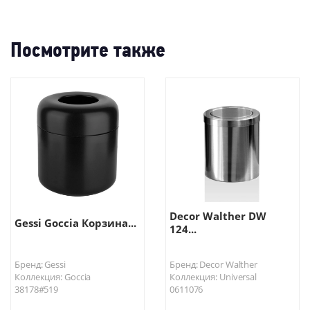
-55%
Посмотрите также
Decor Walther DW
Gessi Goccia Корзина...
124...
Бренд: Gessi
Бренд: Decor Walther
Коллекция: Goccia
Коллекция: Universal
38178#519
0611076