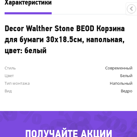
Характеристики
Decor Walther Stone BEOD Корзина
для бумаги 30x18.5см, напольная,
цвет: белый
Стиль
Современный
-26%
Цвет
Белый
Тип монтажа
Напольный
Вид
Ведро
76%
-30
-82
ПОЛУЧАЙТЕ АКЦИИ