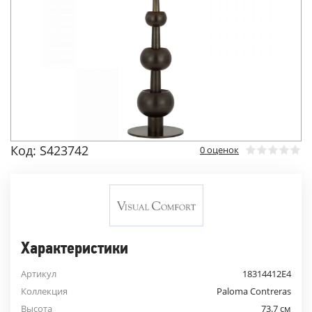
Код: S423742
0 оценок
Характеристики
Артикул
18314412E4
Коллекция
Paloma Contreras
Высота
73.7 см