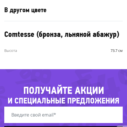
В другом цвете
67%
Comtesse (бронза, льняной абажур)
-
-58%
Высота
73.7 см
-44
-3
-31%
83%
-39%
ПОЛУЧАЙТЕ АКЦИИ
И СПЕЦИАЛЬНЫЕ ПРЕДЛОЖЕНИЯ