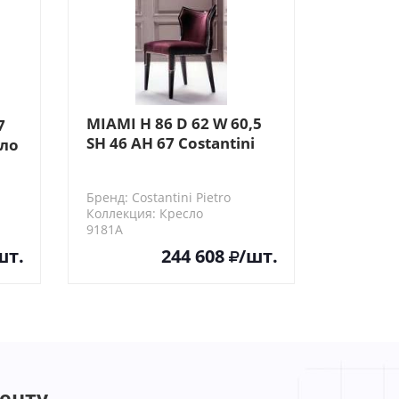
MIAMI H 86 D 62 W 60,5
7
SH 46 AH 67 Costantini
сло
Pietro Кресло
Бренд: Costantini Pietro
Коллекция: Кресло
9181A
шт.
244 608
/шт.
енту.