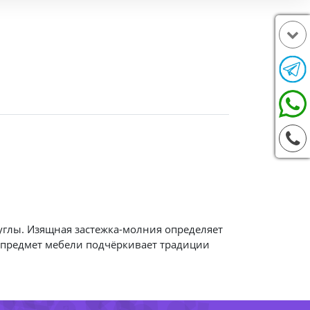
-28%
-70%
55%
глы. Изящная застежка-молния определяет
29%
й предмет мебели подчёркивает традиции