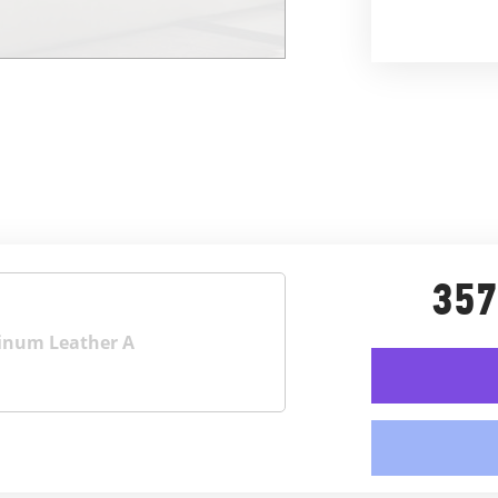
357
inum Leather A