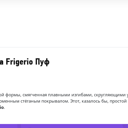
a Frigerio Пуф
-
8%
кой формы, смягченная плавными изгибами, скругляющими у
-
ирменным стёганым покрывалом. Этот, казалось бы, просто
io
.