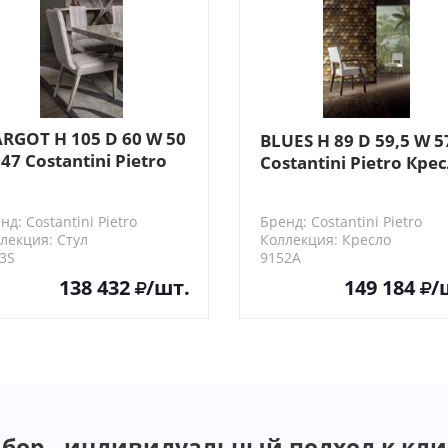
RGOT H 105 D 60 W 50
BLUES H 89 D 59,5 W 5
 47 Costantini Pietro
Costantini Pietro Кре
ул
нд: Costantini Pietro
Бренд: Costantini Pietro
лекция: Стул
Коллекция: Кресло
3S
9152A
138 432
/шт.
149 184
/
бор - индивидуальный подход к кли