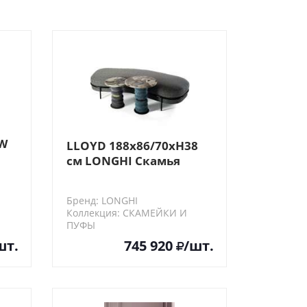
 W
LLOYD 188x86/70хH38
см LONGHI Скамья
Бренд: LONGHI
Коллекция: СКАМЕЙКИ И
ПУФЫ
LLOYD188x86/70хH38
шт.
745 920
/шт.