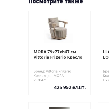
Посмотрите также
MORA 79x77xh67 см
LL
Vittoria Frigerio Кресло
LO
Бренд: Vittoria Frigerio
Бре
Коллекция: MORA
Ко
VF20421
ПУ
LLO
425 952
/шт.