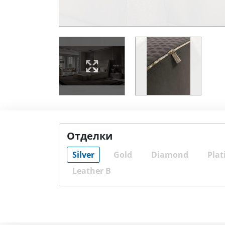
Отделки
Silver
Gold
Diamond
Plat
Leather B