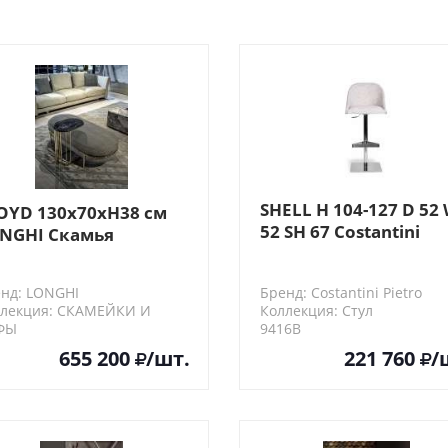
SHELL H 104-127 D 52
OYD 130x70хH38 см
52 SH 67 Costantini
NGHI Скамья
Pietro Барный стул
(металлическое
нд: LONGHI
Бренд: Costantini Pietro
основание,
ллекция: СКАМЕЙКИ И
Коллекция: Стул
поворотный)
ФЫ
9416B
YD130x70хH38
655 200
/шт.
221 760
/