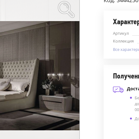
Код: S444250
Характе
Артикул
Коллекция
Все характер
Получен
Дост
Б
до
00
До