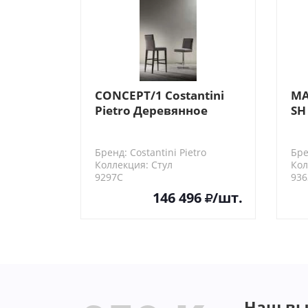
CONCEPT/1 Costantini
MA
Pietro Деревянное
SH
основание табурета-
Ст
стойки
Бренд: Costantini Pietro
Бре
Коллекция: Стул
Кол
9297C
936
146 496
/шт.
Наш вы