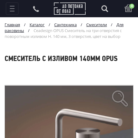
0
Главная
/
Каталог
/
Сантехника
/
Смесители
/
Для
раковины
/
Ceadesign OPUS Смеситель на три отверстия с
поворотным изливом H. 140 мм, 3 отверстия, цвет на выбор
СМЕСИТЕЛЬ С ИЗЛИВОМ 140ММ OPUS