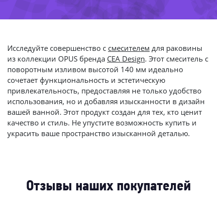
-24%
-73%
-8
-43%
-
-52%
-3
-3
-84%
Исследуйте совершенство с
смесителем
для раковины
-4
из коллекции OPUS бренда
CEA Design
. Этот смеситель с
поворотным изливом высотой 140 мм идеально
сочетает функциональность и эстетическую
привлекательность, предоставляя не только удобство
использования, но и добавляя изысканности в дизайн
вашей ванной. Этот продукт создан для тех, кто ценит
качество и стиль. Не упустите возможность купить и
украсить ваше пространство изысканной деталью.
Отзывы наших покупателей