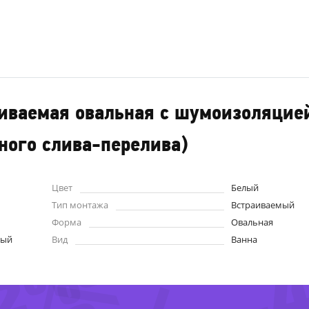
аиваемая овальная с шумоизоляцией
нного слива-перелива)
Цвет
Белый
Тип монтажа
Встраиваемый
Форма
Овальная
-
ный
Вид
Ванна
72%