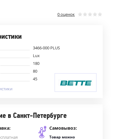
0 оценок
ристики
3466-000 PLUS
Lux
180
80
45
истики
ие в Санкт-Петербурге
авка:
Самовывоз:
есплатная
Товар можно