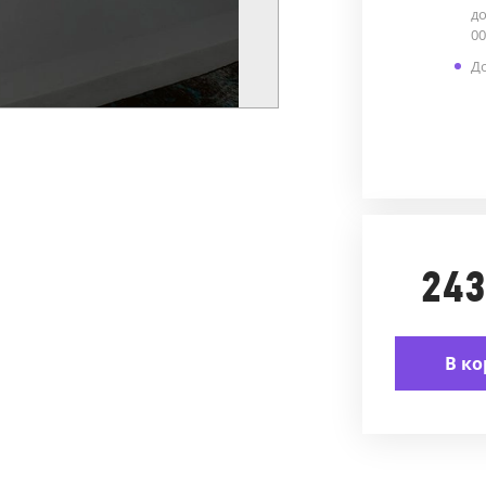
до
00
До
243
В ко