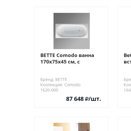
BETTE Comodo ванна
Be
170х75х45 см, с
вс
шумоизоляцией,
19
область ног ванны
шу
Бренд: BETTE
Бре
справа, перелив
об
Коллекция: Comodo
Кол
спереди (для
сп
1620-000
164
удлиненного слив-
сп
87 648
/шт.
перелива),
встраиваемая, цвет:
белый