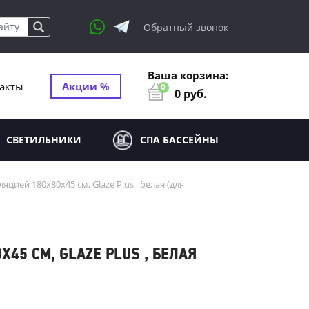
Обратный звонок
Ваша корзина:
акты
Акции %
0
0
руб.
СВЕТИЛЬНИКИ
СПА БАССЕЙНЫ
цией 180x80x45 см, Glaze Plus , белая (для
45 СМ, GLAZE PLUS , БЕЛАЯ