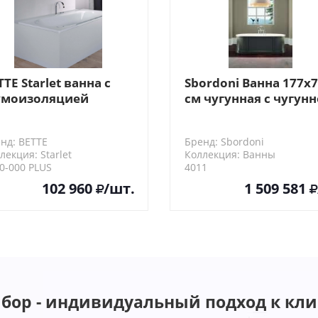
TTE Starlet ванна с
Sbordoni Ванна 177х
моизоляцией
см чугунная с чугун
0х80х42 см,
внешней панелью п
tteGlasur® Plus,
периметру
нд: BETTE
Бренд: Sbordoni
траиваемая, цвет:
лекция: Starlet
Коллекция: Ванны
лый
0-000 PLUS
4011
102 960
/шт.
1 509 581
бор - индивидуальный подход к кли