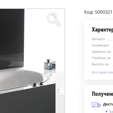
Код: S000321
Характе
Артикул
Коллекция
Ширина, см
Глубина, см
Высота, см
Все характер
Получен
Дост
Б