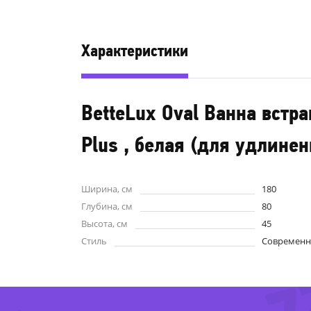
Характеристики
BetteLux Oval Ванна встр
Plus , белая (для удлине
Ширина, см
180
Глубина, см
80
Высота, см
45
Стиль
Современ
-