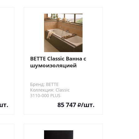
BETTE Classic Ванна с
шумоизоляцией
встраиваемая,
170х75х45 см
Бренд: BETTE
Коллекция: Classic
3110-000 PLUS
шт.
85 747
/шт.